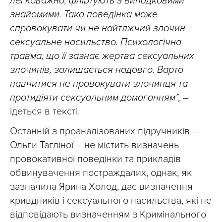
легковажно, фліртують з випадковими
знайомими. Така поведінка може
спровокувати чи не найтяжчий злочин —
сексуальне насильство. Психологічна
травма, що її зазнає жертва сексуальних
злочинів, залишається надовго. Варто
навчитися не провокувати злочинця та
протидіяти сексуальним домаганням”,
–
ідеться в тексті.
Останній з проаналізованих підручників –
Ольги Тагліної – не містить визначень
провокативної поведінки та прикладів
обвинувачення постраждалих, однак, як
зазначила Ярина Холод, дає визначення
кривдників і сексуального насильства, які не
відповідають визначенням з Кримінального