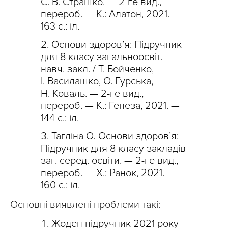
С. В. Страшко. — 2-ге вид.,
перероб. — К.: Алатон, 2021. —
163 с.: іл.
Основи здоров’я: Підручник
для 8 класу загальноосвіт.
навч. закл. / Т. Бойченко,
І. Василашко, О. Гурська,
Н. Коваль. — 2-ге вид.,
перероб. — К.: Генеза, 2021. —
144 с.: іл.
Тагліна О
.
Основи здоров’я:
Підручник для 8 класу закладів
заг. серед. освіти. — 2-ге вид.,
перероб. — Х.: Ранок, 2021. —
160 с.: іл.
Основні виявлені проблеми такі:
Жоден підручник 2021 року