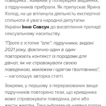
поведінка”, наявний у попередніх виданнях,
з підручників прибрали. Як припускає Ярина
Холод, на це вплинула діяльність експертної
спільноти й увага народної депутатки
України
Інни Совсун
до висвітлення протидії
сексуальному насильству.
“Проте є істотне “але”: підручники, видані
2021 року, фактично один в один
повторюють контекст із порадами для
дівчат, як не спровокувати своєю
поведінкою, макіяжем і одягом ґвалтівника”,
– наголошує авторка статті.
Зокрема, у першому з перерахованих вище
підручників повторено тези, що кривдника
може спровокувати поведінка, речі або
жести жертви. Така інформація наявна попри