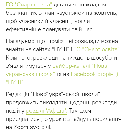
ГО “Смарт освіта”
ділиться розкладом
безплатних онлайн-зустрічей на жовтень,
щоб учасники й учасниці могли
ефективніше планувати свій час.
Нагадуємо, що щомісячні розклади можна
знайти на сайтах “НУШ” і
ГО “Смарт освіта”.
Крім того, розклади на тиждень щосуботи
з’являтимуться у
вайбер-каналі “Нова
українська школа”
та на
Facebook-сторінці
“НУШ”.
Редакція “Нової української школи”
продовжить викладати щоденні розклади
подій у
розділі “Афіша”.
Там охочі
приєднатися до уроків знайдуть посилання
на Zoom-зустрічі.