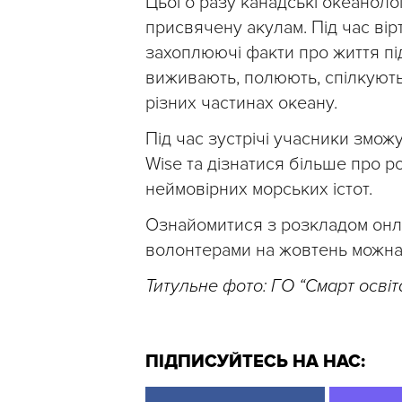
Цього разу канадські океаноло
присвячену акулам. Під час вір
захоплюючі факти про життя під
виживають, полюють, спілкуютьс
різних частинах океану.
Під час зустрічі учасники змож
Wise та дізнатися більше про ро
неймовірних морських істот.
Ознайомитися з розкладом онла
волонтерами на жовтень можн
Титульне фото: ГО “Смарт освіт
ПІДПИСУЙТЕСЬ НА НАС: