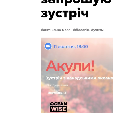
зустріч
англійська мова,
біологія,
учням