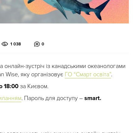
1 038
0
на онлайн-зустріч із канадськими океанологами
n Wise, яку організовує
ГО “Смарт освіта”
.
о 18:00
за Києвом.
иланням
. Пароль для доступу –
smart.