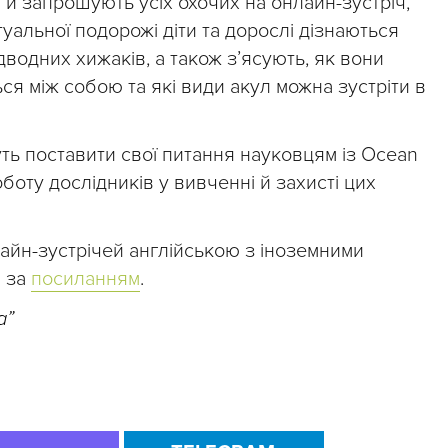
ги запрошують усіх охочих на онлайн-зустріч,
туальної подорожі діти та дорослі дізнаються
водних хижаків, а також з’ясують, як вони
я між собою та які види акул можна зустріти в
уть поставити свої питання науковцям із Ocean
боту дослідників у вивченні й захисті цих
йн-зустрічей англійською з іноземними
а за
посиланням
.
а”