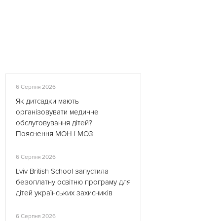
6 Серпня 2026
Як дитсадки мають
організовувати медичне
обслуговування дітей?
Пояснення МОН і МОЗ
6 Серпня 2026
Lviv British School запустила
безоплатну освітню програму для
дітей українських захисників
6 Серпня 2026