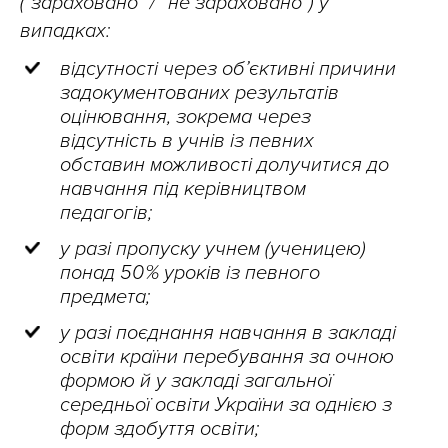
(“зараховано” / “не зараховано”) у
випадках:
відсутності через об’єктивні причини
задокументованих результатів
оцінювання, зокрема через
відсутність в учнів із певних
обставин можливості долучитися до
навчання під керівництвом
педагогів;
у разі пропуску учнем (ученицею)
понад 50 % уроків із певного
предмета;
у разі поєднання навчання в закладі
освіти країни перебування за очною
формою й у закладі загальної
середньої освіти України за однією з
форм здобуття освіти;