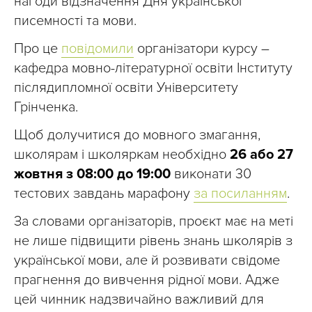
нагоди відзначення Дня української
писемності та мови.
Про це
повідомили
організатори курсу –
кафедра мовно-літературної освіти Інституту
післядипломної освіти Університету
Грінченка.
Щоб долучитися до мовного змагання,
школярам і школяркам необхідно
26 або 27
жовтня з 08:00 до 19:00
виконати 30
тестових завдань марафону
за посиланням
.
За словами організаторів, проєкт має на меті
не лише підвищити рівень знань школярів з
української мови, але й розвивати свідоме
прагнення до вивчення рідної мови. Адже
цей чинник надзвичайно важливий для