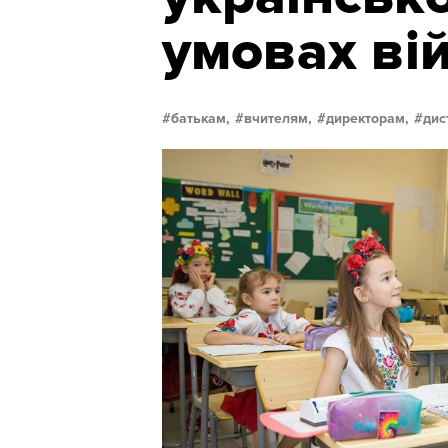
умовах ві
батькам,
вчителям,
директорам,
дис