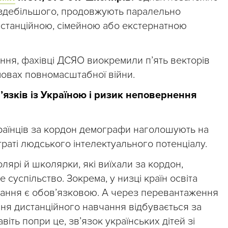
и, здебільшого, продовжують паралельно
дистанційною, сімейною або екстернатною
ення, фахівці ДСЯО виокремили п’ять векторів
умовах повномасштабної війни.
’язків із Україною і ризик неповернення
українців за кордон демографи наголошують на
траті людського інтелектуального потенціалу.
лярі й школярки, які виїхали за кордон,
 суспільство. Зокрема, у низці країн освіта
ування є обов’язковою. А через перевантаження
ння дистанційного навчання відбувається за
віть попри це, зв’язок українських дітей зі