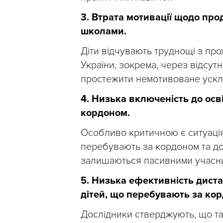
3. Втрата мотивації щодо про
школами.
Діти відчувають труднощі з п
України, зокрема, через відсутн
простежити немотивоване ускла
4. Низька включеність до осв
кордоном.
Особливо критичною є ситуація в
перебувають за кордоном та до
залишаються пасивними учасни
5. Низька ефективність диста
дітей, що перебувають за ко
Дослідники стверджують, що так