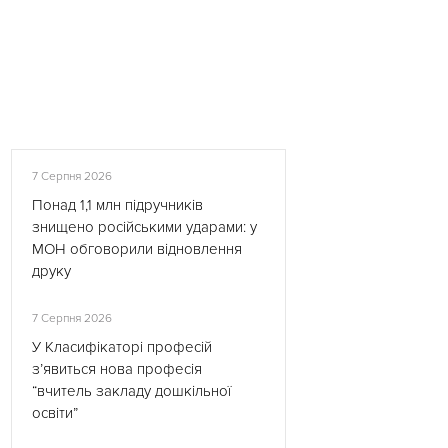
7 Серпня 2026
Понад 1,1 млн підручників
знищено російськими ударами: у
МОН обговорили відновлення
друку
7 Серпня 2026
У Класифікаторі професій
з’явиться нова професія
“вчитель закладу дошкільної
освіти”