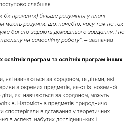
поступово слабшає.
ли би проявити) більше розуміння у плані
ни мають розуміти, що, начебто, часу теж не так
дуже багато задають домашнього завдання, і не
нтрольну чи самостійну роботу”
, – зазначив
х освітніх програм та освітніх програм інших
и, які навчаються за кордоном, та дітьми, які
озриви з окремих предметів, як-от із іноземної
 діти, які навчаються за кордоном, можуть
ітків. Натомість з предметів природничо-
и спостерігали відставання у теоретичних
ня в аспекті набутих дослідницьких і