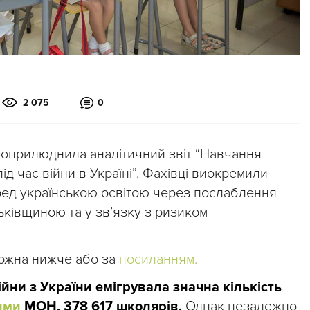
2 075
0
 оприлюднила аналітичний звіт “Навчання
ід час війни в Україні”. Фахівці виокремили
еред українською освітою через послаблення
тьківщиною та у зв’язку з ризиком
можна нижче або за
посиланням.
йни з України емігрувала значна кількість
ими
МОН, 378 617 школярів.
Однак незалежно