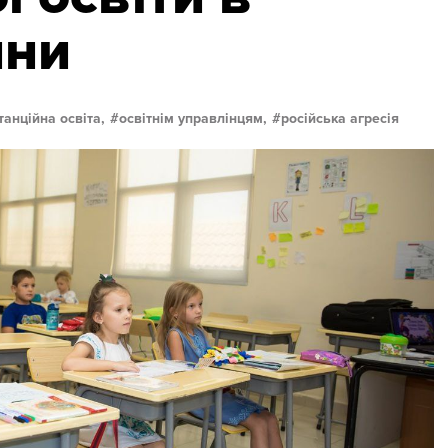
йни
танційна освіта,
освітнім управлінцям,
російська агресія