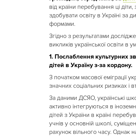
від країни перебування ці діт
здобувати освіту в Україні за 
формами.
Згідно з результатами дослідж
викликів української освіти в 
1. Послаблення культурних зв
дітей в Україну з-за кордону.
З початком масової еміграції 
значних соціальних ризиках і в
За даними ДСЯО, українські шко
активно інтегруються в іноземне
дітей з України в країні переб
учнів у основній школі, суміще
рахунок вільного часу. Однак на