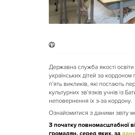
Державна служба якості освіти
українських дітей за кордоном п
п’ять викликів, які постають п
культурних зв’язків учнів із Ба
неповернення їх з-за кордону.
Ознайомитися з даними звіту 
З початку повномасштабної ві
громадян, серед яких, за
дан