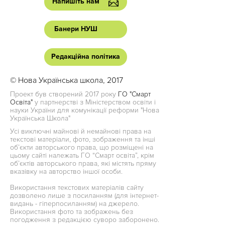
Напишіть нам
Банери НУШ
Редакційна політика
© Нова Українська школа, 2017
Проект був створений 2017 року
ГО "Смарт
Освіта"
у партнерстві з Міністерством освіти і
науки України для комунікації реформи "Нова
Українська Школа"
Усі виключні майнові й немайнові права на
текстові матеріали, фото, зображення та інші
об’єкти авторського права, що розміщені на
цьому сайті належать ГО “Смарт освіта”, крім
об’єктів авторського права, які містять пряму
вказівку на авторство іншої особи.
Використання текстових матеріалів сайту
дозволено лише з посиланням (для інтернет-
видань - гіперпосиланням) на джерело.
Використання фото та зображень без
погодження з редакцією суворо заборонено.