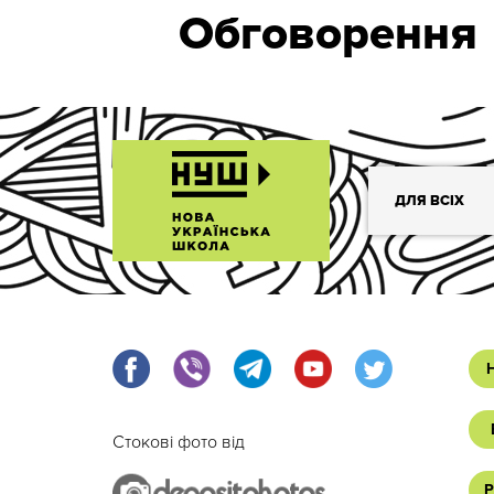
Обговорення
ДЛЯ ВСІХ
Стокові фото від
Р