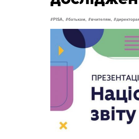
PISA,
батькам,
вчителям,
директора