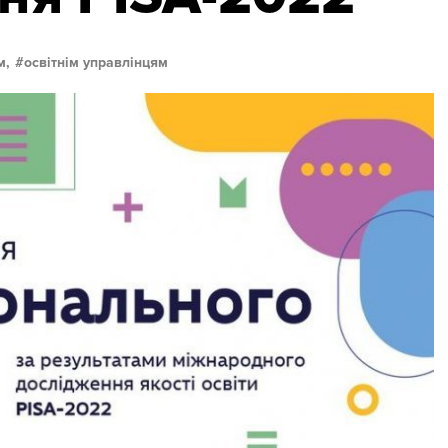
м,
освітнім управлінцям