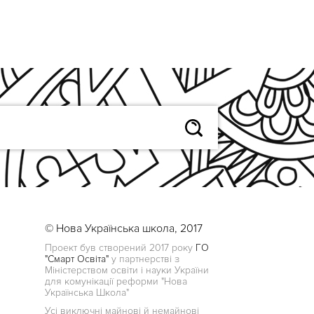
© Нова Українська школа, 2017
Проект був створений 2017 року
ГО
"Смарт Освіта"
у партнерстві з
Міністерством освіти і науки України
для комунікації реформи "Нова
Українська Школа"
Усі виключні майнові й немайнові