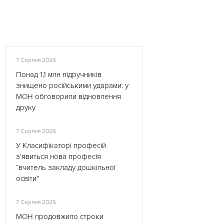
7 Серпня 2026
Понад 1,1 млн підручників
знищено російськими ударами: у
МОН обговорили відновлення
друку
7 Серпня 2026
У Класифікаторі професій
з’явиться нова професія
“вчитель закладу дошкільної
освіти”
7 Серпня 2026
МОН продовжило строки