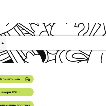
Напишіть нам
Банери НУШ
едакційна політика