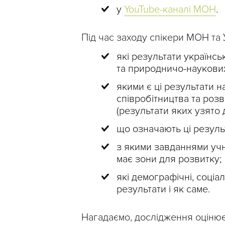
у
YouTube-каналі МОН
.
Під час заходу спікери МОН та
які результати українськ
та природничо-наукових
якими є ці результати на
співробітництва та розв
(результати яких узято 
що означають ці результ
з якими завданнями учн
має зони для розвитку;
які демографічні, соціа
результати і як саме.
Нагадаємо, дослідження оцінює 