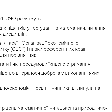
 УЦОЯО розкажуть:
их підлітків у тестуванні з математики, читання
 дисциплін;
 тлі країн Організації економічного
итку (ОЕСР) і низки референтних країн
для порівняння);
ати і які передумови їхнього отримання;
івство впоралося добре, а у виконанні яких
льно-економічні, освітні чинники вплинули на
рівень математичної, читацької та природничо-