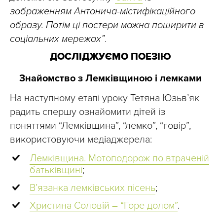
зображенням Антонича-містифікаційного
образу. Потім ці постери можна поширити в
соціальних мережах”
.
ДОСЛІДЖУЄМО ПОЕЗІЮ
Знайомство з Лемківщиною і лемками
На наступному етапі уроку Тетяна Юзьв’як
радить спершу ознайомити дітей із
поняттями “Лемківщина”, “лемко”, “говір”,
використовуючи медіаджерела:
Лемківщина. Мотоподорож по втраченій
батьківщині
;
В’язанка лемківських пісень
;
Христина Соловій – “Горе долом”
.