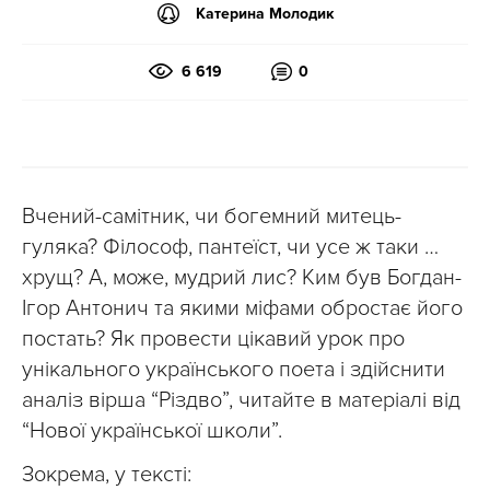
Катерина Молодик
6 619
0
Вчений-самітник, чи богемний митець-
гуляка? Філософ, пантеїст, чи усе ж таки …
хрущ? А, може, мудрий лис? Ким був Богдан-
Ігор Антонич та якими міфами обростає його
постать? Як провести цікавий урок про
унікального українського поета і здійснити
аналіз вірша “Різдво”, читайте в матеріалі від
“Нової української школи”.
Зокрема, у тексті: