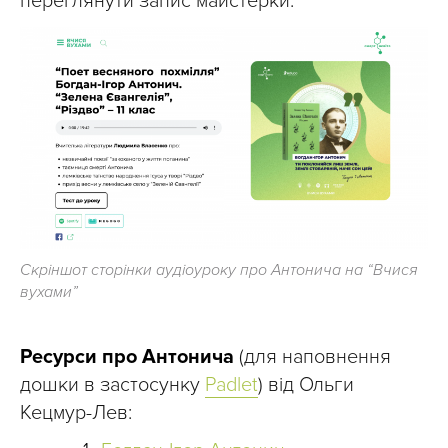
переглянути запис майстерки.
Скріншот сторінки аудіоуроку про Антонича на “Вчися
вухами”
Ресурси про Антонича
(для наповнення
дошки в застосунку
Padlet
) від Ольги
Кецмур-Лев: