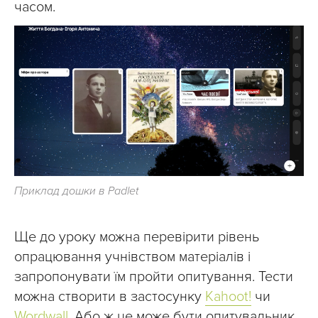
часом.
Приклад дошки в Padlet
Ще до уроку можна перевірити рівень
опрацювання учнівством матеріалів і
запропонувати їм пройти опитування. Тести
можна створити в застосунку
Kahoot!
чи
Wordwall
. Або ж це може бути опитувальник