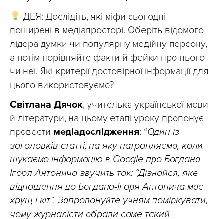
ІДЕЯ: Дослідіть, які міфи сьогодні
поширені в медіапросторі. Оберіть відомого
лідера думки чи популярну медійну персону,
а потім порівняйте факти й фейки про нього
чи неї. Які критерії достовірної інформації для
цього використовуємо?
Світлана Дячок
, учителька української мови
й літератури, на цьому етапі уроку пропонує
провести
медіадослідження
: “
Один із
заголовків статті, на яку натрапляємо, коли
шукаємо інформацію в Google про Богдана-
Ігоря Антонича звучить так: “Дізнайся, яке
відношення до Богдана-Ігоря Антонича має
хрущ і кіт”. Запропонуйте учням поміркувати,
чому журналісти обрали саме такий