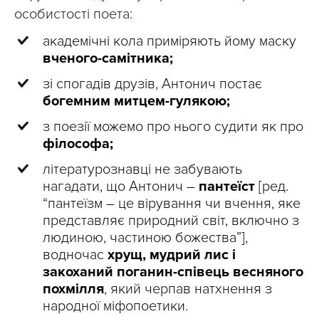
особистості поета:
академічні кола приміряють йому маску
вченого-самітника;
зі спогадів друзів, Антонич постає
богемним митцем-гулякою;
з поезії можемо про нього судити як про
філософа;
літературознавці не забувають
нагадати, що Антонич –
пантеїст
[ред.
“пантеїзм – це вірування чи вчення, яке
представляє природний світ, включно з
людиною, частиною божества”],
водночас
хрущ, мудрий лис і
закоханий поганин-співець весняного
похмілля
, який черпав натхнення з
народної міфопоетики.