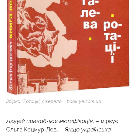
Збірка “Ротації”, джерело – book-ye.com.ua
Людей приваблює містифікація, –
міркує
Ольга Кецмур-Лев. –
Якщо українська