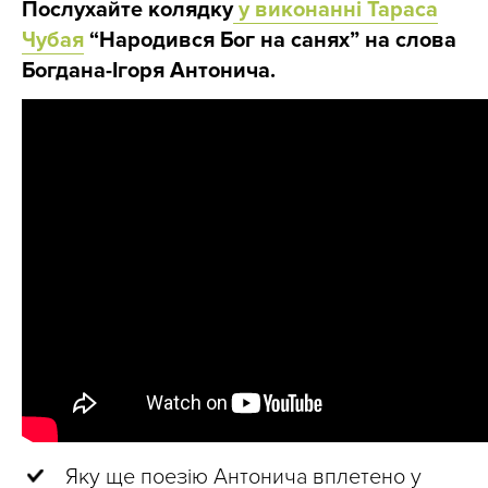
Послухайте колядку
у виконанні Тараса
Чубая
“Народився Бог на санях” на слова
Богдана-Ігоря Антонича.
Яку ще поезію Антонича вплетено у