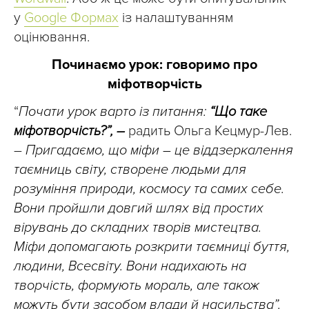
у
Google Формах
із налаштуванням
оцінювання.
Починаємо урок: говоримо про
міфотворчість
“
Почати урок варто із питання:
“Що таке
міфотворчість?”, –
радить Ольга Кецмур-Лев.
–
Пригадаємо, що міфи – це віддзеркалення
таємниць світу, створене людьми для
розуміння природи, космосу та самих себе.
Вони пройшли довгий шлях від простих
вірувань до складних творів мистецтва.
Міфи допомагають розкрити таємниці буття,
людини, Всесвіту. Вони надихають на
творчість, формують мораль, але також
можуть бути засобом влади й насильства”.