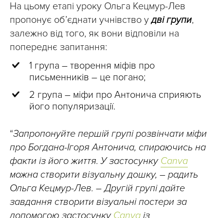
На цьому етапі уроку Ольга Кецмур-Лев
пропонує об’єднати учнівство у
дві групи
,
залежно від того, як вони відповіли на
попереднє запитання:
1 група – творення міфів про
письменників – це погано;
2 група – міфи про Антонича сприяють
його популяризації.
“
Запропонуйте першій групі розвінчати міфи
про Богдана-Ігоря Антонича, спираючись на
факти із його життя. У застосунку
Canva
можна створити візуальну дошку, – радить
Ольга Кецмур-Лев. – Другій групі дайте
завдання створити візуальні постери за
допомогою застосунку
Canva
із