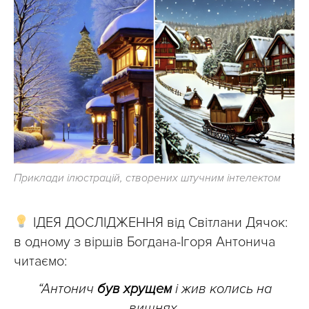
Приклади ілюстрацій, створених штучним інтелектом
ІДЕЯ ДОСЛІДЖЕННЯ від Світлани Дячок:
в одному з віршів Богдана-Ігоря Антонича
читаємо:
“Антонич
був хрущем
і жив колись на
вишнях,