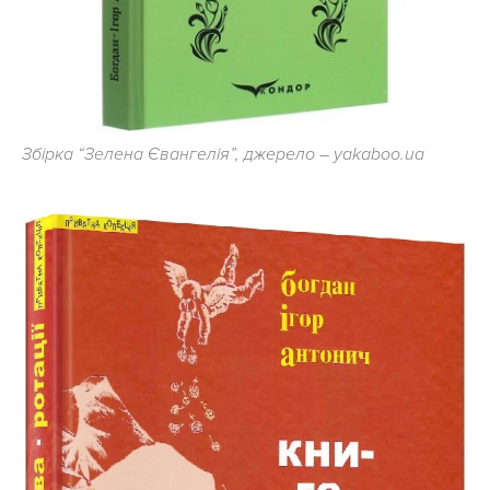
Збірка “Зелена Євангелія”, джерело – yakaboo.ua