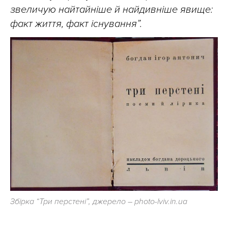
звеличую найтайніше й найдивніше явище:
факт життя, факт існування”.
Збірка “Три перстені”, джерело – photo-lviv.in.ua