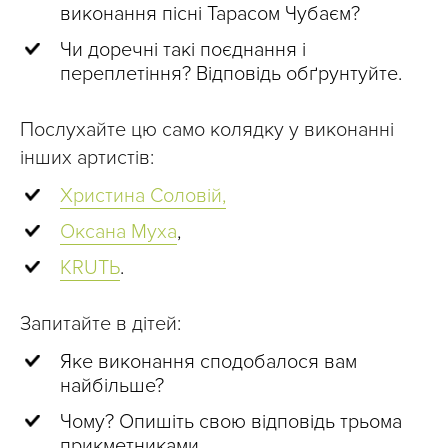
виконання пісні Тарасом Чубаєм?
Чи доречні такі поєднання і
переплетіння? Відповідь обґрунтуйте.
Послухайте цю само колядку у виконанні
інших артистів:
Христина Соловій,
Оксана Муха
,
KRUTЬ
.
Запитайте в дітей:
Яке виконання сподобалося вам
найбільше?
Чому? Опишіть свою відповідь трьома
прикметниками.