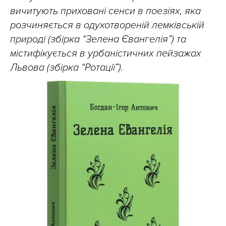
вичитують приховані сенси в поезіях, яка
розчиняється в одухотвореній лемківській
природі (збірка “Зелена Євангелія”) та
містифікується в урбаністичних пейзажах
Львова (збірка “Ротації”).