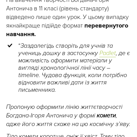
На вивчення творчості Богдана-Ігоря
Антонича в 11 класі (рівень стандарту)
відведено лише один урок. У цьому випадку
якнайкраще підійде формат
перевернутого
навчання.
“
Заздалегідь створіть для учнів та
учениць дошку в застосунку
Padlet
, де є
можливість оформити матеріали у
вигляді хронологічної лінії часу –
timeline. Чудова функція, коли потрібно
відновити важливі дати із життя
письменника.
Пропоную оформити лінію життєтворчості
Богдана-Ігоря Антонича у формі
комети
,
адже його життя схоже на цю космічну зʼяву.
Тіло комети коротше, аніж її хвіст. Тому тіло