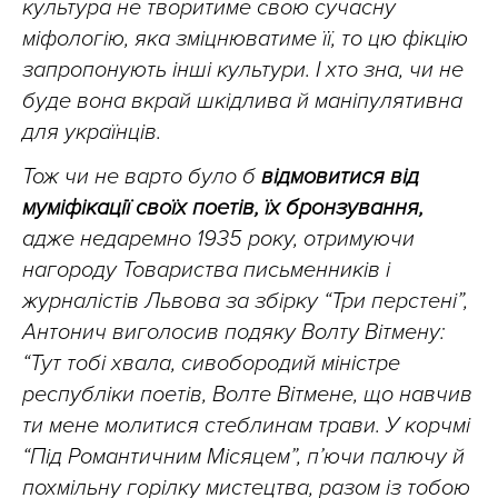
культура не творитиме свою сучасну
міфологію, яка зміцнюватиме її, то цю фікцію
запропонують інші культури. І хто зна, чи не
буде вона вкрай шкідлива й маніпулятивна
для українців.
Тож чи не варто було б
відмовитися від
муміфікації своїх поетів, їх бронзування,
адже недаремно 1935 року, отримуючи
нагороду Товариства письменників і
журналістів Львова за збірку “Три перстені”,
Антонич виголосив подяку Волту Вітмену:
“Тут тобі хвала, сивобородий міністре
республіки поетів, Волте Вітмене, що навчив
ти мене молитися стеблинам трави. У корчмі
“Під Романтичним Місяцем”, п’ючи палючу й
похмільну горілку мистецтва, разом із тобою