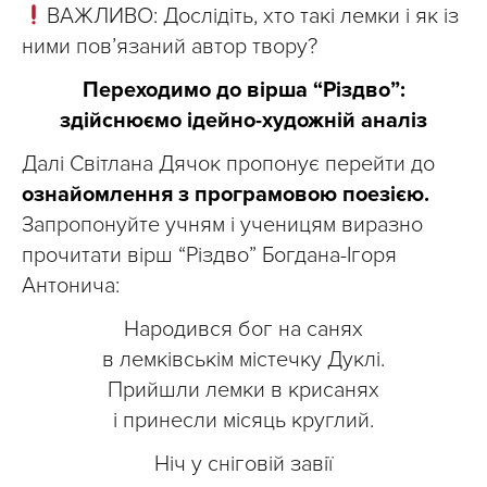
ВАЖЛИВО: Дослідіть, хто такі лемки і як із
ними пов’язаний автор твору?
Переходимо до вірша “Різдво”:
здійснюємо ідейно-художній аналіз
Далі Світлана Дячок пропонує перейти до
ознайомлення з програмовою поезією.
Запропонуйте учням і ученицям виразно
прочитати вірш “Різдво” Богдана-Ігоря
Антонича:
Народився бог на санях
в лемківськім містечку Дуклі.
Прийшли лемки в крисанях
і принесли місяць круглий.
Ніч у сніговій завії