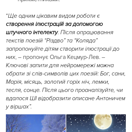
“
Ще одним цікавим видом роботи є
створення ілюстрацій за допомогою
штучного інтелекту
. Після опрацювання
текстів поезій “Різдво” та “Коляда”
запропонуйте дітям створити ілюстрації до
них
, – пропонує Ольга Кецмур-Лев. –
Ключові запити для нейромережі можна
обрати зі слів-символів цих поезій: Бог, сани,
Марія, місяць, золотий горіх ніч, лемки,
тесля, сонце. Після цього проаналізуйте, чи
вдалося ШІ відобразити описане Антоничем
у віршах”.