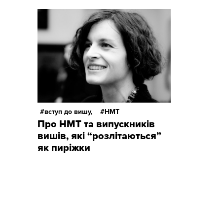
вступ до вишу,
НМТ
Про НМТ та випускників
вишів, які “розлітаються”
як пиріжки