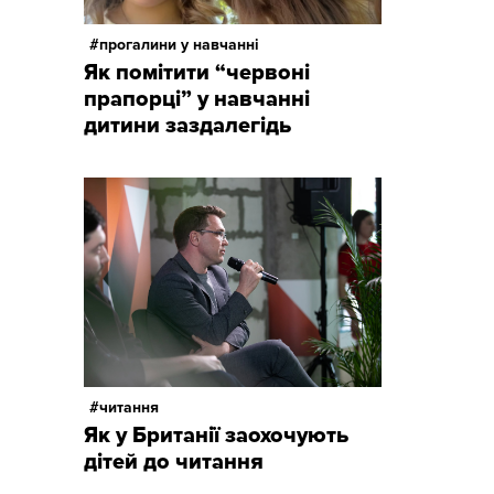
прогалини у навчанні
Як помітити “червоні
прапорці” у навчанні
дитини заздалегідь
читання
Як у Британії заохочують
дітей до читання