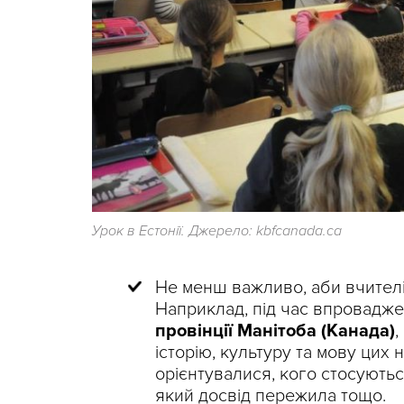
Урок в Естонії. Джерело: kbfcanada.ca
Не менш важливо, аби вчителі
Наприклад, під час впроваджен
провінції
Манітоба (Канада)
,
історію, культуру та мову цих 
орієнтувалися, кого стосуються
який досвід пережила тощо.