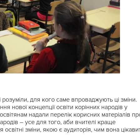
 розуміли, для кого саме впроваджують ці зміни.
ня нової концепції освіти корінних народів у
 освітянам надали перелік корисних матеріалів пр
народів – усе для того, аби вчителі краще
 освітні зміни, якою є аудиторія, чим вона цікави