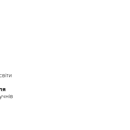
світи
ля
учнів