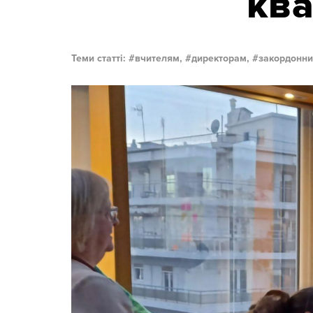
ква
Теми статті:
вчителям,
директорам,
закордонни