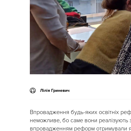
Лілія Гриневич
Впровадження будь-яких освітніх ре
неможливе, бо саме вони реалізують з
впровадженням реформ отримували як