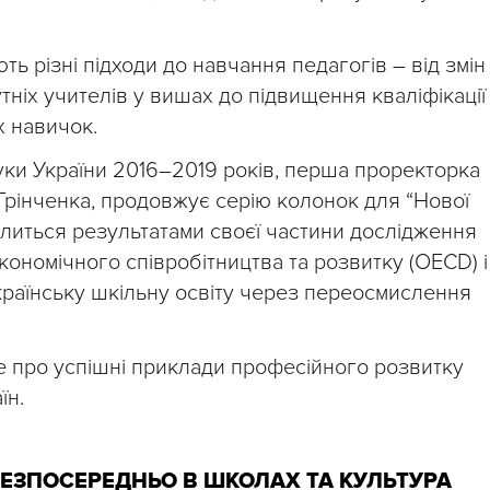
ть різні підходи до навчання педагогів – від змін
ніх учителів у вишах до підвищення кваліфікації
х навичок.
 науки України 2016–2019 років, перша проректорка
 Грінченка, продовжує серію колонок для “Нової
ділиться результатами своєї частини дослідження
 економічного співробітництва та розвитку (OECD) і
країнську шкільну освіту через переосмислення
йте про успішні приклади професійного розвитку
їн.
БЕЗПОСЕРЕДНЬО В ШКОЛАХ ТА КУЛЬТУРА