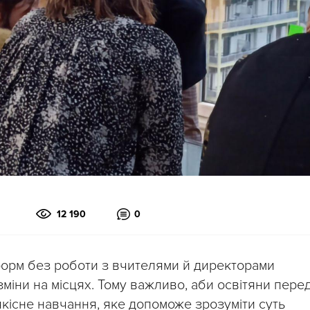
12 190
0
форм без роботи з вчителями й директорами
міни на місцях. Тому важливо, аби освітяни пере
існе навчання, яке допоможе зрозуміти суть