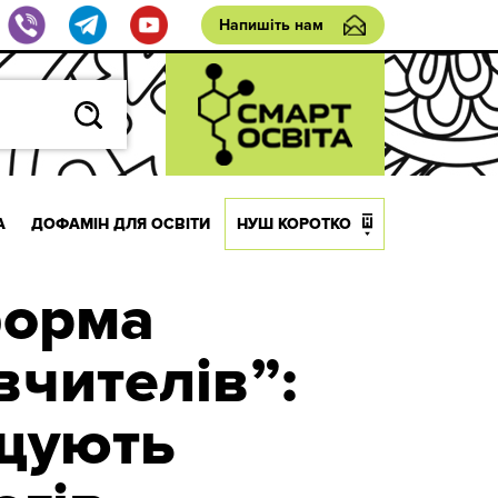
Напишіть нам
А
ДОФАМІН ДЛЯ ОСВІТИ
НУШ КОРОТКО
форма
чителів”:
ищують