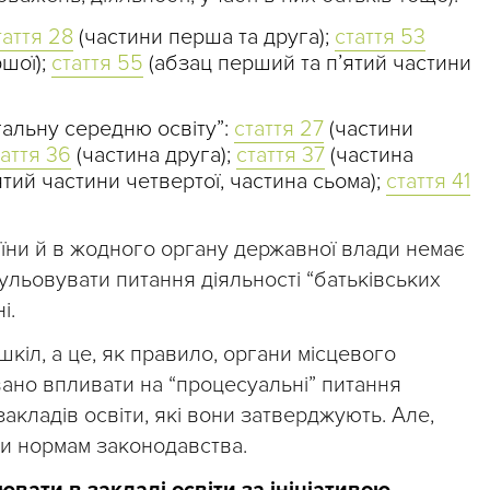
таття 28
(частини перша та друга);
стаття 53
шої);
стаття 55
(абзац перший та п’ятий частини
гальну середню освіту”:
стаття 27
(частини
таття 36
(частина друга);
стаття 37
(частина
тий частини четвертої, частина сьома);
стаття 41
аїни й в жодного органу державної влади немає
льовувати питання діяльності “батьківських
і.
іл, а це, як правило, органи місцевого
ано впливати на “процесуальні” питання
закладів освіти, які вони затверджують. Але,
ити нормам законодавства.