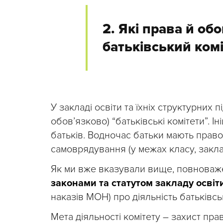
2. Які права й об
батьківський комі
У закладі освіти та їхніх структурних п
обов’язково) “батьківські комітети”. І
батьків. Водночас батьки мають право
самоврядування (у межах класу, заклад
Як ми вже вказували вище, повноваже
законами та статутом закладу освіт
наказів МОН) про діяльність батьківсь
Мета діяльності комітету – захист прав