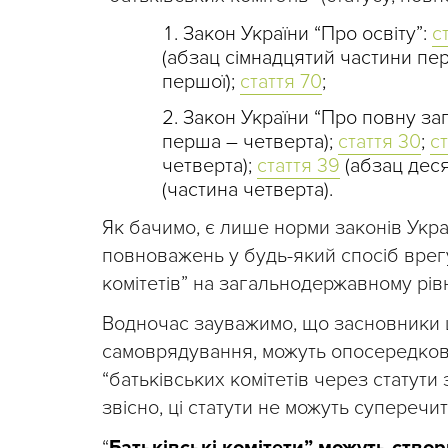
Закон України “Про освіту”:
с
(абзац сімнадцятий частини пер
першої);
стаття 70
;
Закон України “Про повну за
перша – четверта);
стаття 30
;
с
четверта);
стаття 39
(абзац деся
(частина четверта).
Як бачимо, є лише норми законів Укр
повноважень у будь-який спосіб врегу
комітетів” на загальнодержавному рівн
Водночас зауважимо, що засновники шк
самоврядування, можуть опосередков
“батьківських комітетів через статути 
звісно, ці статути не можуть супереч