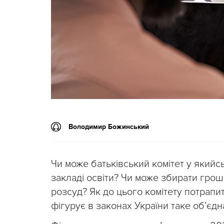
Володимир Божинський
Чи може батьківський комітет у якийс
закладі освіти? Чи може збирати грош
розсуд? Як до цього комітету потрапит
фігурує в законах України таке обʼєдн