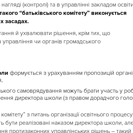
агляді (контролі) та в управлінні закладом освіт
такого “батьківського комітету” виконується
х засадах.
тання й ухвалювати рішення, крім тих, що
в управління чи органів громадського
оли
формується з урахуванням пропозицій органі
,
ького самоврядування можуть брати участь у роб
ачення директора школи (з правом дорадчого голос
омітету” з питань організації освітнього процесу
уть бути реалізовані наказом директора школи, ал
ння протизаконних управлінських рішень – такий