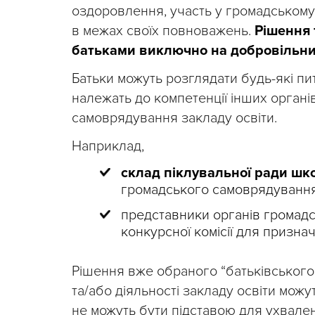
оздоровлення, участь у громадському н
в межах своїх повноважень.
Рішення 
батьками виключно на добровільни
Батьки можуть розглядати будь-які пи
належать до компетенції інших органі
самоврядування закладу освіти.
Наприклад,
склад піклувальної ради шк
громадського самоврядування
представники органів громадс
конкурсної комісії для призн
Рішення вже обраного “батьківського к
та/або діяльності закладу освіти мож
не можуть бути підставою для ухвале