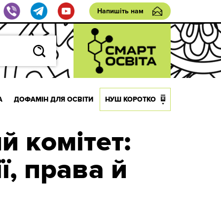
Напишіть нам
А
ДОФАМІН ДЛЯ ОСВІТИ
НУШ КОРОТКО
й комітет:
ї, права й