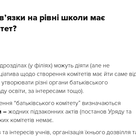
овʼязки на рівні школи має
тет?
ідрозділах (у філіях) можуть діяти (але не
ніціатива щодо створення комітетів має йти саме ві
 утворювати різні органи батьківського
у освіти, за інтересами тощо).
ння “батьківського комітету” визначаються
и –
жодних підзаконних актів (постанов Уряду та
ких комітетів немає.
 та інтересів учнів, організація їхнього дозвілля т