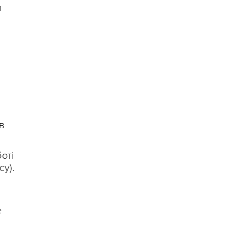
и
в
оті
у).
е