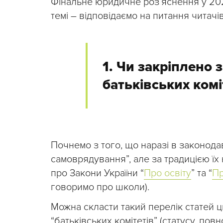
Фінальне юридичне розʼяснення у 202
темі – відповідаємо на питання читачів
1. Чи закріплено 
батьківських комі
Почнемо з того, що наразі в законода
самоврядування”, але за традицією їх
про Закони України “
Про освіту
” та “
Пр
говоримо про школи).
Можна скласти такий перелік статей 
“батьківських комітетів” (статусу, повн