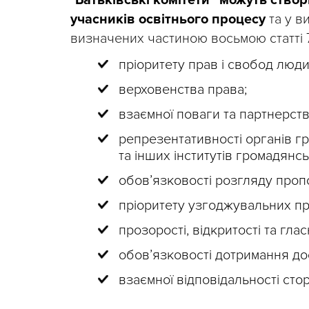
“
Батьківські комітети” можуть створ
учасників освітнього процесу
та у в
визначених частиною восьмою статті 7
пріоритету прав і свобод люд
верховенства права;
взаємної поваги та партнерств
репрезентативності органів г
та інших інститутів громадянсь
обов’язковості розгляду пропо
пріоритету узгоджувальних п
прозорості, відкритості та глас
обов’язковості дотримання д
взаємної відповідальності стор