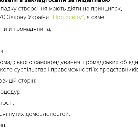
ювати в закладі освіти за ініціативою
ипадку створення мають діяти на принципах,
0 Закону України “
Про освіту”,
а саме:
ини й громадянина;
а;
ромадського самоврядування, громадських об’єд
кого суспільства і правоможності їх представників
зицій сторін;
роцедур;
ності;
осягнутих домовленостей;
ін.