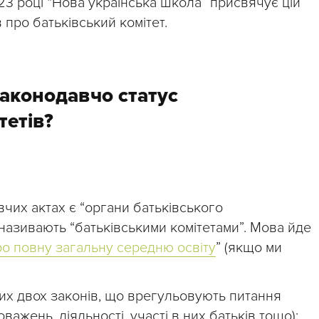
3 році “Нова українська школа” присвячує цій
 про батьківський комітет.
законодавчо статус
тетів?
вчих актах є “органи батьківського
 називають “батьківськими комітетами”. Мова йде
о повну загальну середню освіту
” (якщо ми
цих двох законів, що врегульовують питання
оважень, діяльності, участі в них батьків тощо):