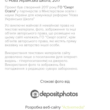
© Нова Українська школа, 2017
Проект був створений 2017 року
ГО "Смарт
Освіта"
у партнерстві з Міністерством освіти і
науки України для комунікації реформи "Нова
Українська Школа"
Усі виключні майнові й немайнові права на
текстові матеріали, фото, зображення та інші
об’єкти авторського права, що розміщені на
цьому сайті належать ГО “Смарт освіта”, крім
об’єктів авторського права, які містять пряму
вказівку на авторство іншої особи.
Використання текстових матеріалів сайту
дозволено лише з посиланням (для інтернет-
видань - гіперпосиланням) на джерело.
Використання фото та зображень без
погодження з редакцією суворо заборонено.
Стокові фото від
Розробка веб-сайту
"Activemedia"