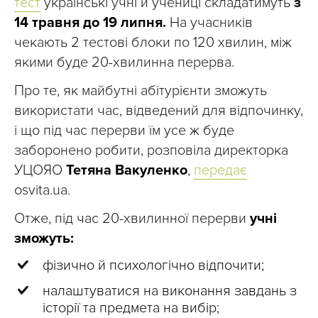
тест
українські учні й учениці складатимуть
з
14 травня до 19 липня.
На учасників
чекають 2 тестові блоки по 120 хвилин, між
якими буде 20-хвилинна перерва.
Про те, як майбутні абітурієнти зможуть
використати час, відведений для відпочинку,
і що під час перерви їм усе ж буде
заборонено робити, розповіла директорка
УЦОЯО
Тетяна Вакуленко
,
передає
osvita.ua.
Отже, під час 20-хвилинної перерви
учні
зможуть:
фізично й психологічно відпочити;
налаштуватися на виконання завдань з
історії та предмета на вибір;