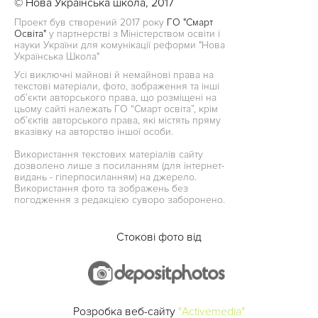
© Нова Українська школа, 2017
Проект був створений 2017 року
ГО "Смарт
Освіта"
у партнерстві з Міністерством освіти і
науки України для комунікації реформи "Нова
Українська Школа"
Усі виключні майнові й немайнові права на
текстові матеріали, фото, зображення та інші
об’єкти авторського права, що розміщені на
цьому сайті належать ГО “Смарт освіта”, крім
об’єктів авторського права, які містять пряму
вказівку на авторство іншої особи.
Використання текстових матеріалів сайту
дозволено лише з посиланням (для інтернет-
видань - гіперпосиланням) на джерело.
Використання фото та зображень без
погодження з редакцією суворо заборонено.
Стокові фото від
Розробка веб-сайту
"Activemedia"