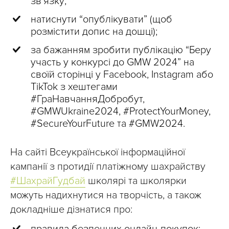
зв’язку;
натиснути “опублікувати” (щоб
розмістити допис на дошці);
за бажанням зробити публікацію “Беру
участь у конкурсі до GMW 2024” на
своїй сторінці у Facebook, Instagram або
TikTok з хештегами
#ГраНавчанняДобробут,
#GMWUkraine2024, #ProtectYourMoney,
#SecureYourFuture та #GMW2024.
На сайті Всеукраїнської інформаційної
кампанії з протидії платіжному шахрайству
#ШахрайГудбай
школярі та школярки
можуть надихнутися на творчість, а також
докладніше дізнатися про:
правила безпечних онлайн-покупок;