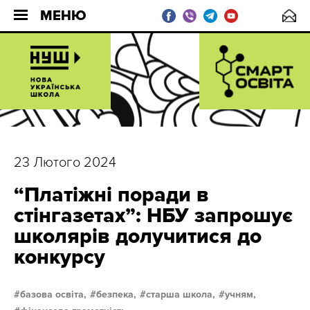
МЕНЮ
23 Лютого 2024
“Платіжні поради в
стінгазетах”: НБУ запрошує
школярів долучитися до
конкурсу
базова освіта,
безпека,
старша школа,
учням,