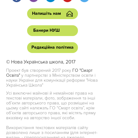
Напишіть нам
Банери НУШ
Редакційна політика
© Нова Українська школа, 2017
Проект був створений 2017 року
ГО "Смарт
Освіта"
у партнерстві з Міністерством освіти і
науки України для комунікації реформи "Нова
Українська Школа"
Усі виключні майнові й немайнові права на
текстові матеріали, фото, зображення та інші
об’єкти авторського права, що розміщені на
цьому сайті належать ГО “Смарт освіта”, крім
об’єктів авторського права, які містять пряму
вказівку на авторство іншої особи.
Використання текстових матеріалів сайту
дозволено лише з посиланням (для інтернет-
видань - гіперпосиланням) на джерело.