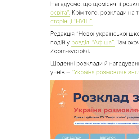
Нагадуємо, що щомісячні розкл
освіта”.
Крім того, розклади на
сторінці “НУШ”.
Редакція “Нової української ш
подій у
розділі “Афіша”.
Там охоч
Zoom-зустрічі.
Щоденні розклади й нагадуванн
учнів –
“Україна розмовляє анг