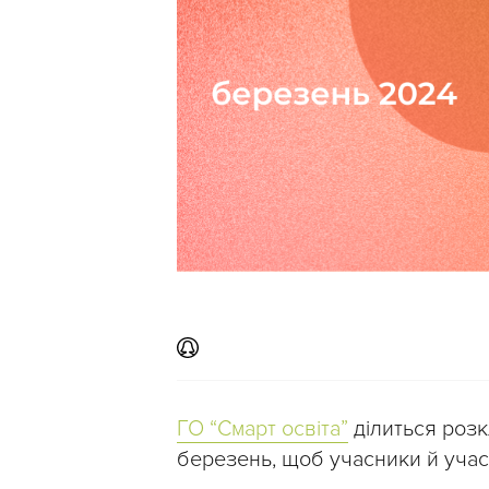
ГО “Смарт освіта”
ділиться розк
березень, щоб учасники й учас