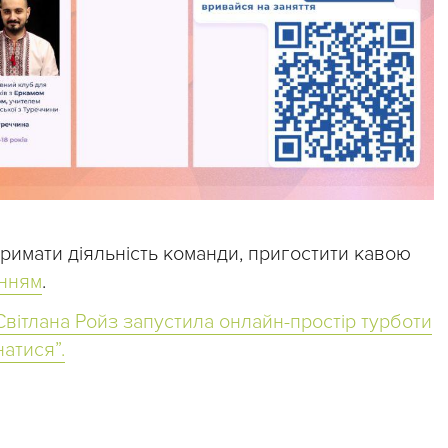
тримати діяльність команди, пригостити кавою
нням
.
вітлана Ройз запустила онлайн-простір турботи
натися”.