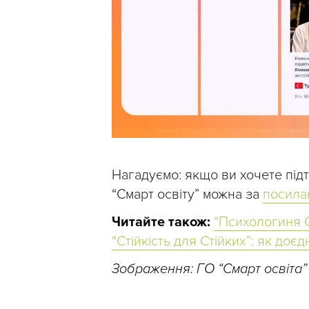
Нагадуємо: якщо ви хочете під
“Смарт освіту” можна за
посила
Читайте також:
“Психологиня С
“Стійкість для Стійких”: як доєд
Зображення: ГО “Смарт освіта”