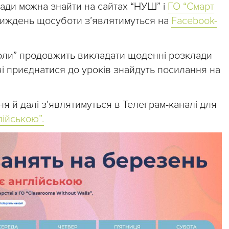
ади можна знайти на сайтах “НУШ” і
ГО “Смарт
 тиждень щосуботи з’являтимуться на
Facebook-
коли” продовжить викладати щоденні розклади
і приєднатися до уроків знайдуть посилання на
я й далі з’являтимуться в Телеграм-каналі для
лійською”.