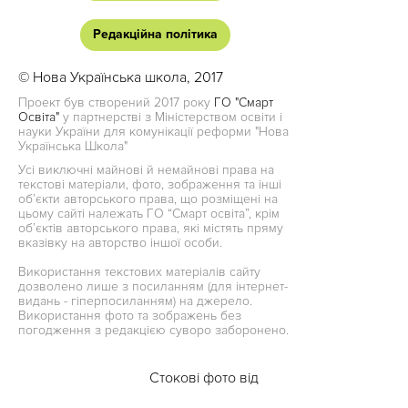
Редакційна політика
© Нова Українська школа, 2017
Проект був створений 2017 року
ГО "Смарт
Освіта"
у партнерстві з Міністерством освіти і
науки України для комунікації реформи "Нова
Українська Школа"
Усі виключні майнові й немайнові права на
текстові матеріали, фото, зображення та інші
об’єкти авторського права, що розміщені на
цьому сайті належать ГО “Смарт освіта”, крім
об’єктів авторського права, які містять пряму
вказівку на авторство іншої особи.
Використання текстових матеріалів сайту
дозволено лише з посиланням (для інтернет-
видань - гіперпосиланням) на джерело.
Використання фото та зображень без
погодження з редакцією суворо заборонено.
Стокові фото від