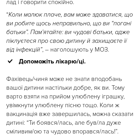
лад і говорити спокійно.
“
Коли малюк плаче, вам може здаватися, що
ви робите щось неправильно, що ви “погані
батьки”. Пам’ятайте: ви чудові батьки, адже
піклуєтеся про свою дитину й захищаєте її
від інфекцій”
, – наголошують у МОЗ.
Допоможіть лікарю/ці.
Фахівець/чиня може не знати вподобань
вашої дитини настільки добре, як ви. Тому
варто взяти на прийом улюблену іграшку,
увімкнути улюблену пісню тощо. Коли ж
вакцинація вже завершилась, можна сказати
дитині: “Ти боявся/лась, але був/ла дуже
сміливим/ою та чудово впорався/лась!”.