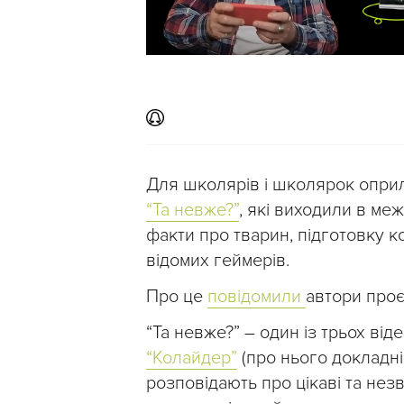
Для школярів і школярок опри
“Та невже?”
, які виходили в ме
факти про тварин, підготовку ко
відомих геймерів.
Про це
повідомили
автори проє
“Та невже?” – один із трьох ві
“Колайдер”
(про нього докладн
розповідають про цікаві та незв