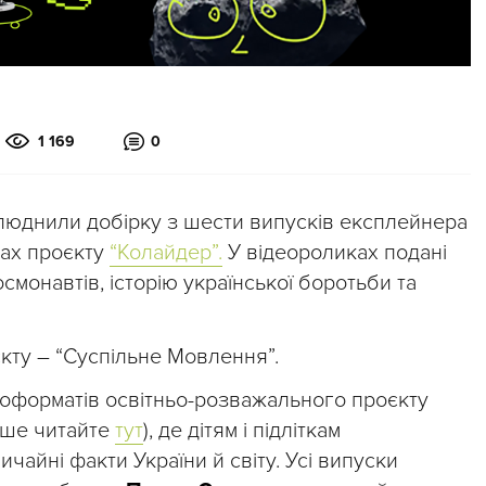
1 169
0
люднили добірку з шести випусків експлейнера
жах проєкту
“Колайдер”.
У відеороликах подані
смонавтів, історію української боротьби та
кту – “Суспільне Мовлення”.
деоформатів освітньо-розважального проєкту
іше читайте
тут
), де дітям і підліткам
ичайні факти України й світу. Усі випуски