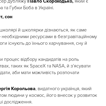
исер дубляжу
Павло Скороходько,
який є
 та Губки Боба в Україні.
т, сон
 школярі й школярки дізнаються, як саме
 необхідними ресурсами в безгравітаційному
оги існують до їхнього харчування, сну й
ити процес відбору кандидатів на роль
твах, таких як SpaceX та NASA, й з’ясувати
відати, аби мати можливість розпочати
ергія Корольова
, видатного українця, який
отом людини у космос, його внесок у розвиток
ьші дослідження.