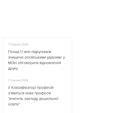
7 Серпня 2026
Понад 1,1 млн підручників
знищено російськими ударами: у
МОН обговорили відновлення
друку
7 Серпня 2026
У Класифікаторі професій
з’явиться нова професія
“вчитель закладу дошкільної
освіти”