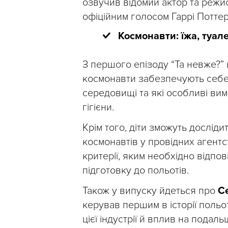
озвучив відомий актор та реж
офіційним голосом Гаррі Поттера
Космонавти: їжа, туале
З першого епізоду “Та невже?”
космонавти забезпечують себе
середовищі та які особливі вим
гігієни.
Крім того, діти зможуть дослід
космонавтів у провідних агентс
критерії, яким необхідно відпо
підготовку до польотів.
Також у випуску йдеться про
С
керував першим в історії поль
цієї індустрії й вплив на подал