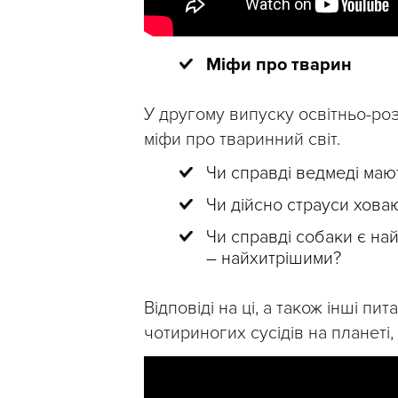
Міфи про тварин
У другому випуску освітньо-роз
міфи про тваринний світ.
Чи справді ведмеді маю
Чи дійсно страуси ховаю
Чи справді собаки є на
– найхитрішими?
Відповіді на ці, а також інші п
чотириногих сусідів на планеті