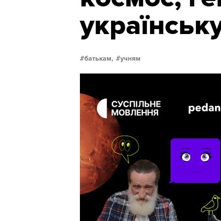
українську
батькам,
учням