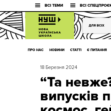
ВСІ ТЕМИ
ВСІ СПЕЦПРОЄ
ДЛЯ ВСІХ
ПРО НАС
НОВИНИ
СТАТТІ
Є ПИТАННЯ
18 Березня 2024
“Та невже?
випусків п
космос, ге