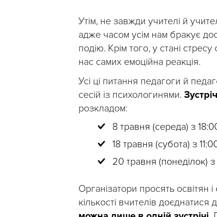
Утім, не завжди учителі й учит
адже часом усім нам бракує дос
подію. Крім того, у стані стре
нас самих емоційна реакція.
Усі ці питання педагоги й педа
сесій із психологинями.
Зустрі
розкладом:
8 травня (середа) з 18:0
18 травня (субота) з 11:0
20 травня (понеділок) з 
Організатори просять освітян і
кількості вчителів доєднатися д
можна лише в одній зустрічі.
П