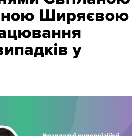
тяною Ширяєвою
рацювання
випадків у