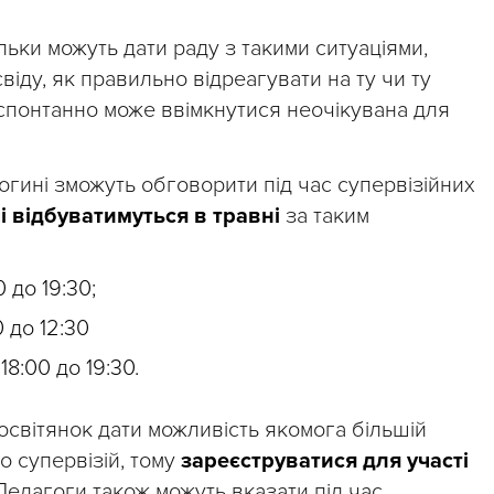
ельки можуть дати раду з такими ситуаціями,
віду, як правильно відреагувати на ту чи ту
су спонтанно може ввімкнутися неочікувана для
гогині зможуть обговорити під час супервізійних
чі відбуватимуться в травні
за таким
0 до 19:30;
0 до 12:30
18:00 до 19:30.
 освітянок дати можливість якомога більшій
о супервізій, тому
зареєструватися для участі
едагоги також можуть вказати під час