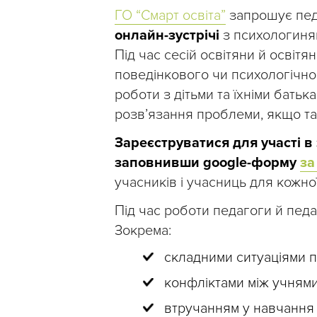
ГО “Смарт освіта”
запрошує педа
онлайн-зустрічі
з психологин
Під час сесій освітяни й освіт
поведінкового чи психологічног
роботи з дітьми та їхніми батьк
розв’язання проблеми, якщо та
Зареєструватися для участі в
заповнивши google-форму
за
учасників і учасниць для кожної
Під час роботи педагоги й педа
Зокрема:
складними ситуаціями пі
конфліктами між учнями
втручанням у навчання 