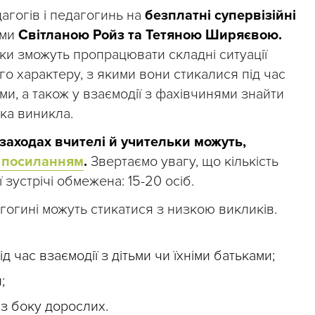
гогів і педагогинь на
безплатні супервізійні
ями
Світланою Ройз та Тетяною Ширяєвою.
янки зможуть пропрацювати складні ситуації
о характеру, з якими вони стикалися під час
ами, а також у взаємодії з фахівчинями знайти
ка виникла.
 заходах вчителі й учительки можуть,
 посиланням
.
Звертаємо увагу, що кількість
 зустрічі обмежена: 15-20 осіб.
гогині можуть стикатися з низкою викликів.
д час взаємодії з дітьми чи їхніми батьками;
;
з боку дорослих.