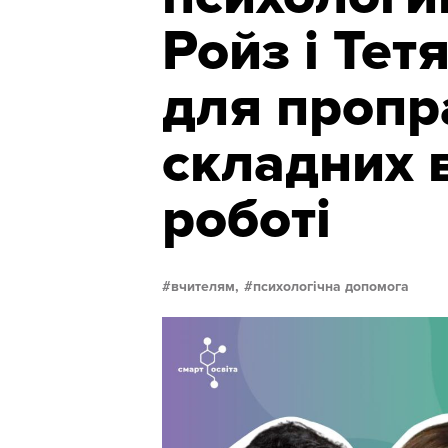
Ройз і Те
для проп
складних 
роботі
вчителям,
психологічна допомога