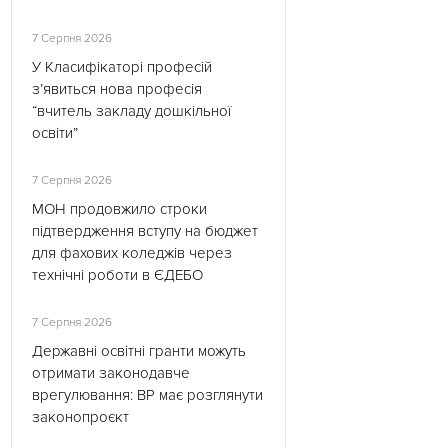
7 Серпня 2026
У Класифікаторі професій
з’явиться нова професія
“вчитель закладу дошкільної
освіти”
7 Серпня 2026
МОН продовжило строки
підтвердження вступу на бюджет
для фахових коледжів через
технічні роботи в ЄДЕБО
7 Серпня 2026
Державні освітні гранти можуть
отримати законодавче
врегулювання: ВР має розглянути
законопроєкт