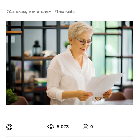
батькам,
вчителям,
інклюзія
5 073
0