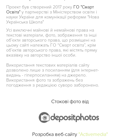
Проект був створений 2017 року
ГО "Смарт
Освіта"
у партнерстві з Міністерством освіти і
науки України для комунікації реформи "Нова
Українська Школа"
Усі виключні майнові й немайнові права на
текстові матеріали, фото, зображення та інші
об’єкти авторського права, що розміщені на
цьому сайті належать ГО “Смарт освіта”, крім
об’єктів авторського права, які містять пряму
вказівку на авторство іншої особи.
Використання текстових матеріалів сайту
дозволено лише з посиланням (для інтернет-
видань - гіперпосиланням) на джерело.
Використання фото та зображень без
погодження з редакцією суворо заборонено.
Стокові фото від
Розробка веб-сайту
"Activemedia"