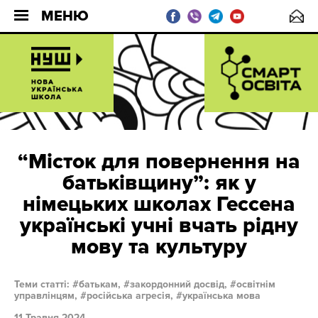
МЕНЮ
“Місток для повернення на
батьківщину”: як у
німецьких школах Гессена
українські учні вчать рідну
мову та культуру
Теми статті:
батькам,
закордонний досвід,
освітнім
управлінцям,
російська агресія,
українська мова
11 Травня 2024