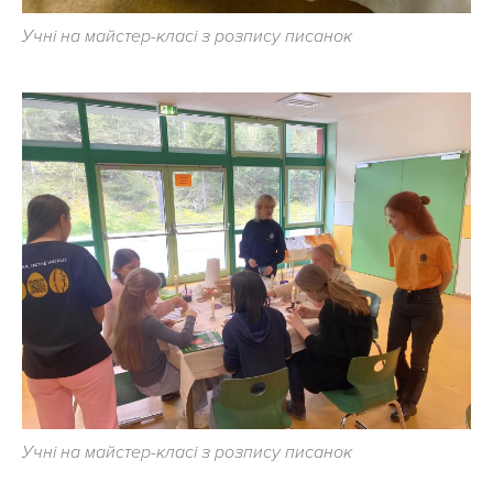
Учні на майстер-класі з розпису писанок
Учні на майстер-класі з розпису писанок