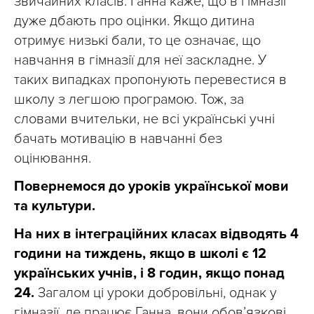
звичайних класів. Ганна каже, що в гімназії
дуже дбають про оцінки. Якщо дитина
отримує низькі бали, то це означає, що
навчання в гімназії для неї заскладне. У
таких випадках пропонують перевестися в
школу з легшою програмою. Тож, за
словами вчительки, не всі українські учні
бачать мотивацію в навчанні без
оцінювання.
Повернемося до уроків української мови
та культури.
На них в інтеграційних класах відводять 4
години на тиждень, якщо в школі є 12
українських учнів, і 8 годин, якщо понад
24.
Загалом ці уроки добровільні, однак у
гімназії, де працює Ганна, вони обов’язкові.