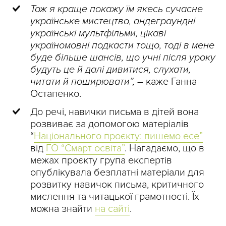
Тож я краще покажу їм якесь сучасне
українське мистецтво, андеграундні
українські мультфільми, цікаві
україномовні подкасти тощо, тоді в мене
буде більше шансів, що учні після уроку
будуть це й далі дивитися, слухати,
читати й поширювати”, –
каже Ганна
Остапенко.
До речі, навички письма в дітей вона
розвиває за допомогою матеріалів
“
Національного проєкту: пишемо есе”
від
ГО “Смарт освіта”
. Нагадаємо, що в
межах проєкту група експертів
опублікувала безплатні матеріали для
розвитку навичок письма, критичного
мислення та читацької грамотності. Їх
можна знайти
на сайті
.