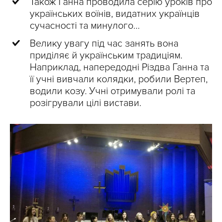
Також Ганна проводила серію уроків про
українських воїнів, видатних українців
сучасності та минулого…
Велику увагу під час занять вона
приділяє й українським традиціям.
Наприклад, напередодні Різдва Ганна та
її учні вивчали колядки, робили Вертеп,
водили козу. Учні отримували ролі та
розігрували цілі вистави.