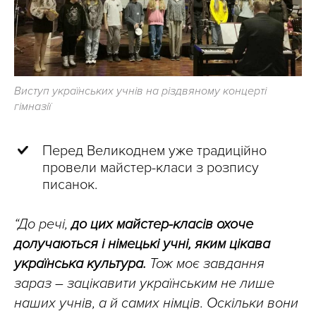
Виступ українських учнів на різдвяному концерті
гімназії
Перед Великоднем уже традиційно
провели майстер-класи з розпису
писанок.
“До речі,
до цих майстер-класів охоче
долучаються і німецькі учні, яким цікава
українська культура.
Тож моє завдання
зараз – зацікавити українським не лише
наших учнів, а й самих німців. Оскільки вони