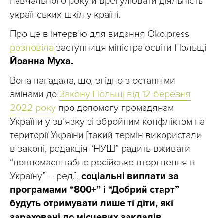
навчального року й врегулювати діяльність
українських шкіл у країні.
Про це в інтерв’ю для видання Oko.press
розповіла
заступниця міністра освіти Польщі
Йоанна Муха.
Вона нагадала, що, згідно з останніми
змінами до
Закону Польщі від 12 березня
2022 року
про допомогу громадянам
України у зв’язку зі збройним конфліктом на
території України [такий термін використали
в законі, редакція “НУШ” радить вживати
“повномасштабне російське вторгнення в
Україну” – ред.],
соціальні виплати за
програмами “800+” і “Добрий старт”
будуть отримувати лише ті діти, які
зараховані до місцевих закладів