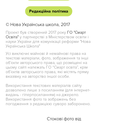
Редакційна політика
© Нова Українська школа, 2017
Проект був створений 2017 року
ГО "Смарт
Освіта"
у партнерстві з Міністерством освіти і
науки України для комунікації реформи "Нова
Українська Школа"
Усі виключні майнові й немайнові права на
текстові матеріали, фото, зображення та інші
об’єкти авторського права, що розміщені на
цьому сайті належать ГО “Смарт освіта”, крім
об’єктів авторського права, які містять пряму
вказівку на авторство іншої особи.
Використання текстових матеріалів сайту
дозволено лише з посиланням (для інтернет-
видань - гіперпосиланням) на джерело.
Використання фото та зображень без
погодження з редакцією суворо заборонено.
Стокові фото від