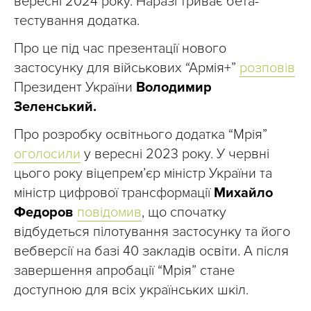
вересні 2024 року. Наразі триває бета-
тестування додатка.
Про це під час презентації нового
застосунку для військових “Армія+”
розповів
Президент України
Володимир
Зеленський.
Про розробку освітнього додатка “Мрія”
оголосили
у вересні 2023 року. У червні
цього року віцепрем’єр міністр України та
міністр цифрової трансформації
Михайло
Федоров
повідомив
, що спочатку
відбудеться пілотування застосунку та його
вебверсії на базі 40 закладів освіти. А після
завершення апробації “Мрія” стане
доступною для всіх українських шкіл.