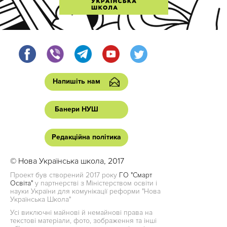
Напишіть нам
Банери НУШ
Редакційна політика
© Нова Українська школа, 2017
Проект був створений 2017 року
ГО "Смарт
Освіта"
у партнерстві з Міністерством освіти і
науки України для комунікації реформи "Нова
Українська Школа"
Усі виключні майнові й немайнові права на
текстові матеріали, фото, зображення та інші