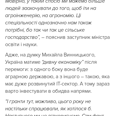
Імовірно, у такий спосіб ми можемо більше
людей заохочувати до того, щоб іти на
агроінженерію, на агрономію. Ці
спеціальності однозначно нам також
потрібні, бо так чи так це сільське
господарство”,
– пояснив заступник міністра
освіти і науки.
Адже, на думку Михайла Винницького,
Україна матиме
“дивну економіку”
після
перемоги: з одного боку вона буде
аграрною державою, а з іншого – такою, яка
має дуже розвинутий IT-сектор. А тому зараз
варто інвестувати в обидва напрями.
“І гранти тут, можливо, цього року не
настільки спрацювали, як хотілося б.