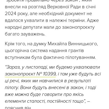
“зробити правильно через закон”,
який
внесли на розгляд Верховної Ради в січні
2024 року, але необхідний документ не
вдалося ухвалити в належні терміни. Адже
народні депутати мали до законопроєкту
багато зауважень.
Крім того, на думку Михайла Винницького,
цьогорічна система надання грантів
вступникам була фактично пілотуванням.
“Зараз, у листопаді, ми будемо ухвалювати
законопроєкт № 10399
, і там уже будуть всі
ці речі, яких ми навчилися в результаті
пілоту. Вони будуть внесені в закон, і тоді
вже можна буде говорити про якісь
елементи сталості, постійності тощо”,
–
пояснив він.