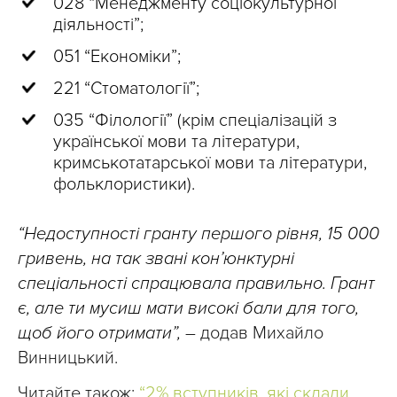
028 “Менеджменту соціокультурної
діяльності”;
051 “Економіки”;
221 “Стоматології”;
035 “Філології” (крім спеціалізацій з
української мови та літератури,
кримськотатарської мови та літератури,
фольклористики).
“Недоступності гранту першого рівня, 15 000
гривень, на так звані кон’юнктурні
спеціальності спрацювала правильно. Грант
є, але ти мусиш мати високі бали для того,
щоб його отримати”,
– додав Михайло
Винницький.
Читайте також:
“2% вступників, які склали