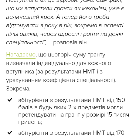
Наступного ми це відкоригуємо. Сам факт,
що ми запустили гранти як механізм, уже є
величезний крок. А тепер його треба
відточувати з року в рік, зокрема в аспекті
пільговиків, через адресні гранти на деякі
спеціальності”,
– розповів він.
Нагадаємо
, що цьогоріч суму гранту
визначали індивідуально для кожного
вступника (за результатами НМТ і з
урахуванням коефіцієнта спеціальності).
Зокрема,
абітурієнти з результатами НМТ від 150
балів з будь-яких 2-х предметів могли
претендувати на грант у розмірі 15 тисяч
гривень;
абітурієнти з результатами НМТ від 170