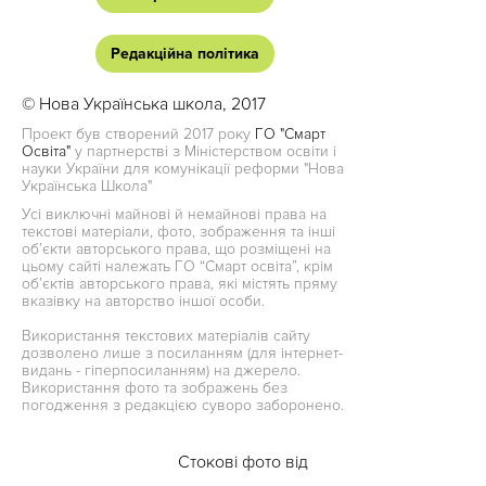
Редакційна політика
© Нова Українська школа, 2017
Проект був створений 2017 року
ГО "Смарт
Освіта"
у партнерстві з Міністерством освіти і
науки України для комунікації реформи "Нова
Українська Школа"
Усі виключні майнові й немайнові права на
текстові матеріали, фото, зображення та інші
об’єкти авторського права, що розміщені на
цьому сайті належать ГО “Смарт освіта”, крім
об’єктів авторського права, які містять пряму
вказівку на авторство іншої особи.
Використання текстових матеріалів сайту
дозволено лише з посиланням (для інтернет-
видань - гіперпосиланням) на джерело.
Використання фото та зображень без
погодження з редакцією суворо заборонено.
Стокові фото від