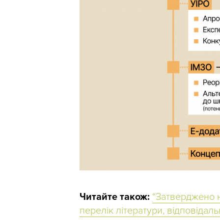
Читайте також:
“Затверджено на
перелік літератури, відповідаль