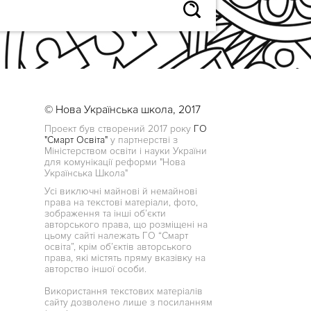
© Нова Українська школа, 2017
Проект був створений 2017 року
ГО
"Смарт Освіта"
у партнерстві з
Міністерством освіти і науки України
для комунікації реформи "Нова
Українська Школа"
Усі виключні майнові й немайнові
права на текстові матеріали, фото,
зображення та інші об’єкти
авторського права, що розміщені на
цьому сайті належать ГО “Смарт
освіта”, крім об’єктів авторського
права, які містять пряму вказівку на
авторство іншої особи.
Використання текстових матеріалів
сайту дозволено лише з посиланням