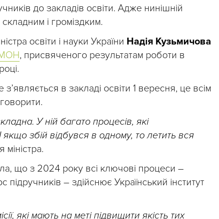
чників до закладів освіти. Адже нинішній
 складним і громіздким.
ністра освіти і науки України
Надія Кузьмичова
 МОН
, присвяченого результатам роботи в
році.
е з’являється в закладі освіти 1 вересня, це всім
 говорити.
ладна. У ній багато процесів, які
 якщо збій відбувся в одному, то летить вся
 міністра.
ла, що з 2024 року всі ключові процеси –
с підручників – здійснює Український інститут
сії, які мають на меті підвищити якість тих