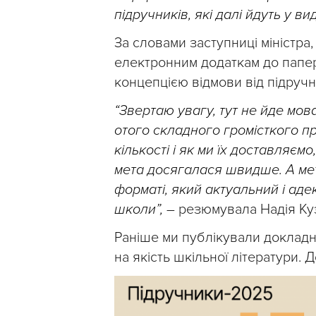
підручників, які далі йдуть у в
За словами заступниці міністра
електронним додаткам до папе
концепцією відмови від підруч
“Звертаю увагу, тут не йде мов
отого складного громісткого пр
кількості і як ми їх доставляєм
мета досягалася швидше. А мет
форматі, який актуальний і адек
школи”,
– резюмувала Надія Ку
Раніше ми публікували докладни
на якість шкільної літератури.