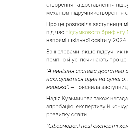
створення та доставлення підру
механізм підручникотворення є
Про це розповіла заступниця мі
під час
підсумкового брифінгу
напрямі шкільної освіти у 2024 
За її словами, якщо підручник н
помітно й усі починають про це
“А нинішня система достатньо ск
накладаються один на одного. І
мережа”,
– пояснила заступниця
Надія Кузьмичова також нагада
апробацію, експертизу й конкур
розвитку освіти.
“Сформовані нові експертні комі