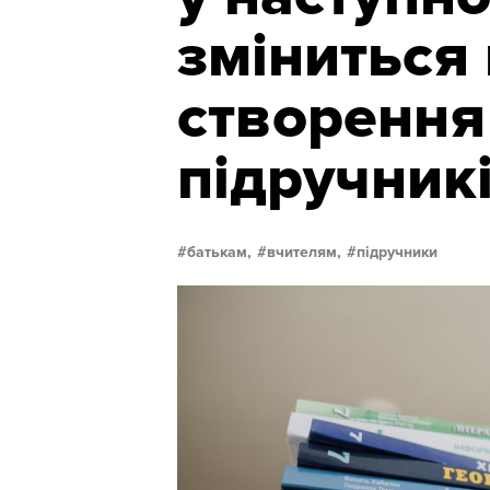
зміниться 
створення
підручник
батькам,
вчителям,
підручники