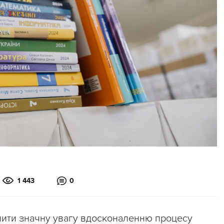
1 443
0
лити значну увагу вдосконаленню процесу