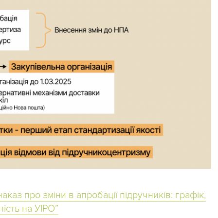
каз про зміни в апробації підручників: графік,
ність на УІРО”