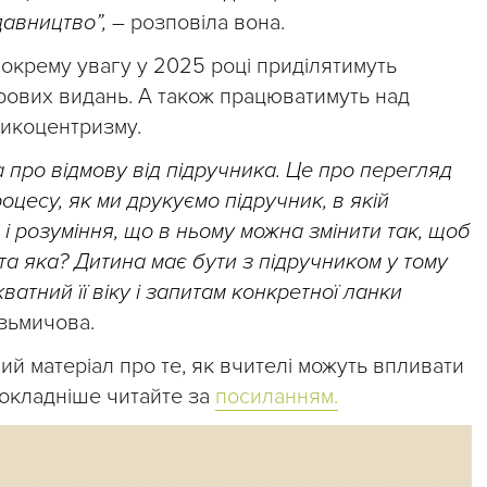
идавництво”,
– розповіла вона.
, окрему увагу у 2025 році приділятимуть
рових видань. А також працюватимуть над
никоцентризму.
а про відмову від підручника. Це про перегляд
оцесу, як ми друкуємо підручник, в якій
о, і розуміння, що в ньому можна змінити так, щоб
а яка? Дитина має бути з підручником у тому
ватний її віку і запитам конкретної ланки
зьмичова.
й матеріал про те, як вчителі можуть впливати
 Докладніше читайте за
посиланням.