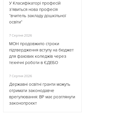
У Класифікаторі професій
з’явиться нова професія
“вчитель закладу дошкільної
освіти”
7 Серпня 2026
МОН продовжило строки
підтвердження вступу на бюджет
для фахових коледжів через
технічні роботи в ЄДЕБО
7 Серпня 2026
Державні освітні гранти можуть
отримати законодавче
врегулювання: ВР має розглянути
законопроєкт