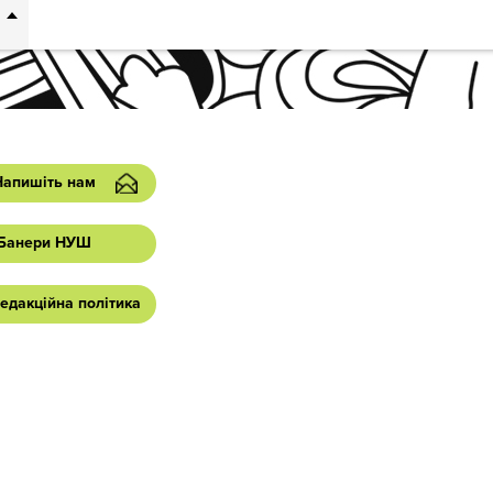
Напишіть нам
Банери НУШ
едакційна політика