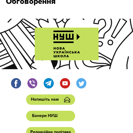
Обговорення
Напишіть нам
Банери НУШ
Редакційна політика