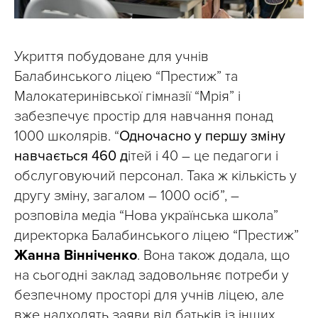
Укриття побудоване для учнів
Балабинського ліцею “Престиж” та
Малокатеринівської гімназії “Мрія” і
забезпечує простір для навчання понад
1000 школярів. “
Одночасно у першу зміну
навчається 460 д
ітей і 40 – це педагоги і
обслуговуючий персонал. Така ж кількість у
другу зміну, загалом – 1000 осіб”, –
розповіла медіа “Нова українська школа”
директорка Балабинського ліцею “Престиж”
Жанна Вінніченко
. Вона також додала, що
на сьогодні заклад задовольняє потреби у
безпечному просторі для учнів ліцею, але
вже надходять заяви від батьків із інших