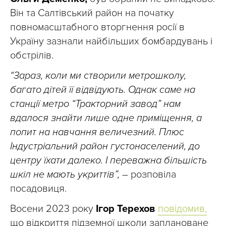
Він та Салтівський район на початку
повномасштабного вторгнення росії в
Україну зазнали найбільших бомбардувань і
обстрілів.
“Зараз, коли ми створили метрошколу,
багато дітей її відвідують. Однак саме на
станції метро “Тракторний завод” нам
вдалося знайти лише одне приміщення, а
попит на навчання величезний. Плюс
Індустріальний район густонаселений, до
центру їхати далеко. І переважна більшість
шкіл не мають укриттів”,
– розповіла
посадовиця.
Восени 2023 року
Ігор Терехов
повідомив,
що відкриття підземної школи заплановане