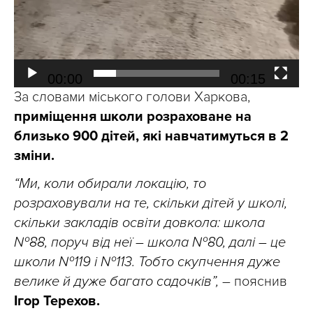
00:00
00:15
За словами міського голови Харкова,
приміщення школи розраховане на
близько 900 дітей, які навчатимуться в 2
зміни.
“Ми, коли обирали локацію, то
розраховували на те, скільки дітей у школі,
скільки закладів освіти довкола: школа
№88, поруч від неї – школа №80, далі – це
школи №119 і №113. Тобто скупчення дуже
велике й дуже багато садочків”,
– пояснив
Ігор Терехов.