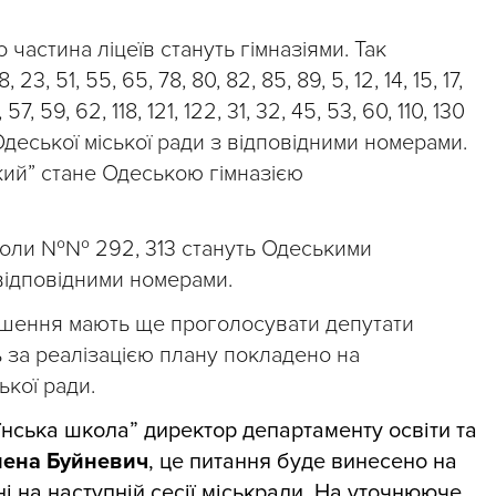
частина ліцеїв стануть гімназіями. Так
, 51, 55, 65, 78, 80, 82, 85, 89, 5, 12, 14, 15, 17,
, 57, 59, 62, 118, 121, 122, 31, 32, 45, 53, 60, 110, 130
деської міської ради з відповідними номерами.
ий” стане Одеською гімназією
школи №№ 292, 313 стануть Одеськими
 відповідними номерами.
рішення мають ще проголосувати депутати
ь за реалізацією плану покладено на
ької ради.
аїнська школа” директор
департаменту освіти та
ена Буйневич
, це питання буде винесено на
і на наступній сесії міськради. На уточнююче