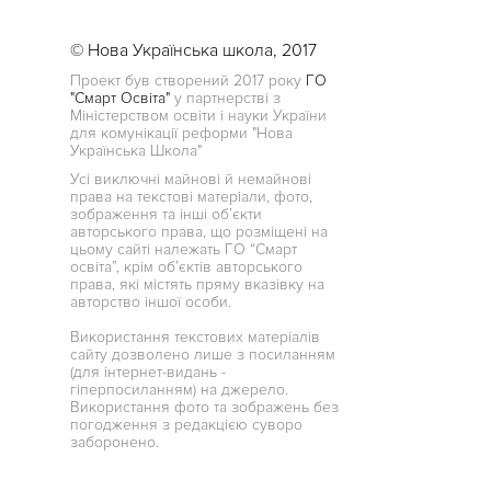
© Нова Українська школа, 2017
Проект був створений 2017 року
ГО
"Смарт Освіта"
у партнерстві з
Міністерством освіти і науки України
для комунікації реформи "Нова
Українська Школа"
Усі виключні майнові й немайнові
права на текстові матеріали, фото,
зображення та інші об’єкти
авторського права, що розміщені на
цьому сайті належать ГО “Смарт
освіта”, крім об’єктів авторського
права, які містять пряму вказівку на
авторство іншої особи.
Використання текстових матеріалів
сайту дозволено лише з посиланням
(для інтернет-видань -
гіперпосиланням) на джерело.
Використання фото та зображень без
погодження з редакцією суворо
заборонено.