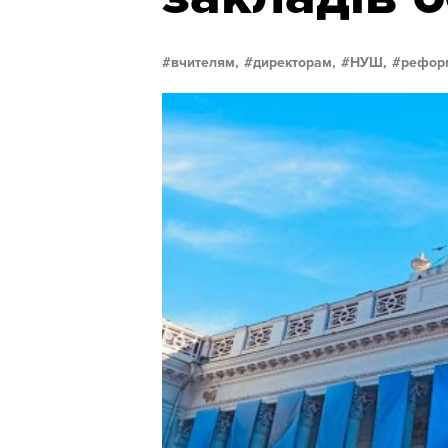
вчителям,
директорам,
НУШ,
реформ