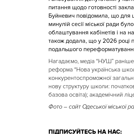
питання щодо готовності закл
Буйневич повідомила, що для ц
минулій сесії міської ради бул
облаштування кабінетів і на на
також додала, що у 2026 році 
подальшого переформатування 
Нагадаємо, медіа “НУШ” раніш
реформа “Нова українська школа
конкурентоспроможної загально
нову структуру школи: початкова
базова освіта); академічний ліце
Фото – сайт Одеської міської р
ПІДПИСУЙТЕСЬ НА НАС: