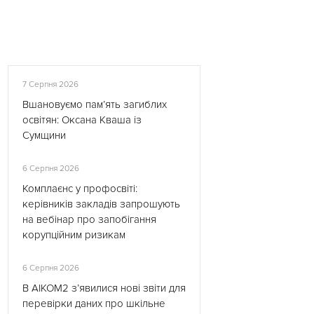
7 Серпня 2026
Вшановуємо пам’ять загиблих
освітян: Оксана Кваша із
Сумщини
6 Серпня 2026
Комплаєнс у профосвіті:
керівників закладів запрошують
на вебінар про запобігання
корупційним ризикам
6 Серпня 2026
В АІКОМ2 з’явилися нові звіти для
перевірки даних про шкільне