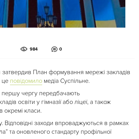
984
0
и затвердив План формування мережі закладів
о це
повідомило
медіа Суспільне.
 в першу чергу передбачають
ів освіти у гімназії або ліцеї, а також
 окремі класи.
. Відповідні заходи впроваджуються в рамках
а” та оновленого стандарту профільної