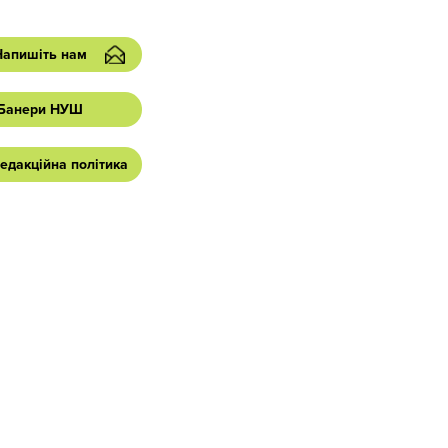
Напишіть нам
Банери НУШ
едакційна політика