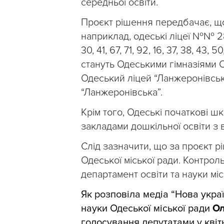
середньої освіти.
Проєкт рішення передбачає, що 
наприклад, одеські ліцеї №№ 28, 23
30, 41, 67, 71, 92, 16, 37, 38, 43, 50
стануть Одеськими гімназіями О
Одеський ліцей “Ланжеронівськ
“Ланжеронівська”.
Крім того, Одеські початкові 
закладами дошкільної освіти з
Слід зазначити, що за проєкт 
Одеської міської ради. Контрол
департамент освіти та науки міс
Як розповіла медіа “Нова укр
науки Одеської міської ради
Ол
голосування депутатами у квітн