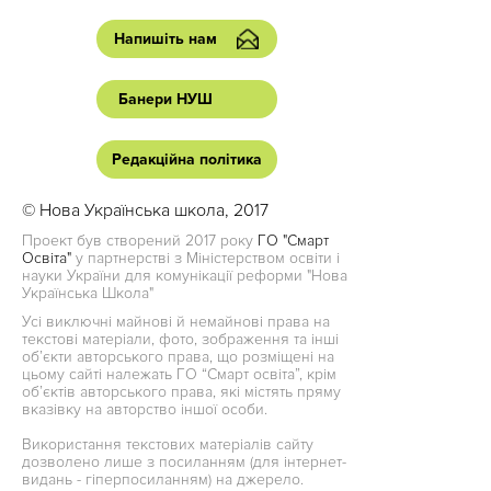
Напишіть нам
Банери НУШ
Редакційна політика
© Нова Українська школа, 2017
Проект був створений 2017 року
ГО "Смарт
Освіта"
у партнерстві з Міністерством освіти і
науки України для комунікації реформи "Нова
Українська Школа"
Усі виключні майнові й немайнові права на
текстові матеріали, фото, зображення та інші
об’єкти авторського права, що розміщені на
цьому сайті належать ГО “Смарт освіта”, крім
об’єктів авторського права, які містять пряму
вказівку на авторство іншої особи.
Використання текстових матеріалів сайту
дозволено лише з посиланням (для інтернет-
видань - гіперпосиланням) на джерело.