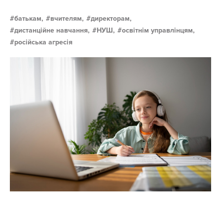
батькам,
вчителям,
директорам,
дистанційне навчання,
НУШ,
освітнім управлінцям,
російська агресія