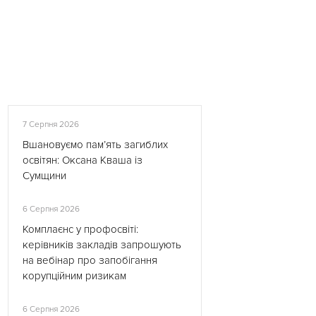
7 Серпня 2026
Вшановуємо пам’ять загиблих
освітян: Оксана Кваша із
Сумщини
6 Серпня 2026
Комплаєнс у профосвіті:
керівників закладів запрошують
на вебінар про запобігання
корупційним ризикам
6 Серпня 2026