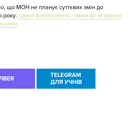
о, що МОН не планує суттєвих змін до
о року:
єдине виключення - зміни до згаданих
вчання
TELEGRAM
VIBER
ДЛЯ УЧНІВ