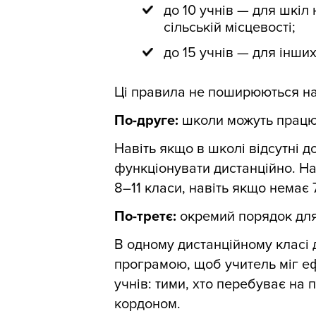
до 10 учнів — для шкіл
сільській місцевості;
до 15 учнів — для інших
Ці правила не поширюються на 
По-друге:
школи можуть працюв
Навіть якщо в школі відсутні д
функціонувати дистанційно. Нап
8–11 класи, навіть якщо немає 
По-третє:
окремий порядок для
В одному дистанційному класі 
програмою, щоб учитель міг е
учнів: тими, хто перебуває на п
кордоном.