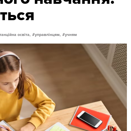
ться
танційна освіта,
управлінцям,
учням