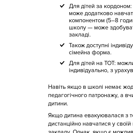
Для дітей за кордоном:
може додатково навчат
компонентом (5–8 годин
школу — може здобуват
закладі.
Також доступні індиві
сімейна форма.
Для дітей на ТОТ: мож
індивідуально, з ураху
Навіть якщо в школі немає жо
педагогічного патронажу, а вч
дитини.
Якщо дитина евакуювалася з т
дистанційно навчатися у своїй
закладу. Однак, якщо є можливі