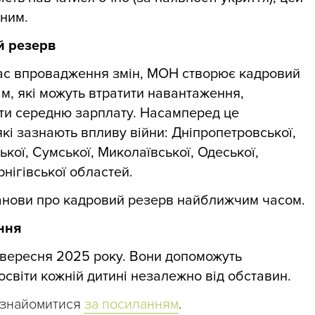
ним.
й резерв
час впровадження змін, МОН створює кадровий
м, які можуть втратити навантаження,
ати середню зарплату. Насамперед це
 які зазнають впливу війни: Дніпропетровської,
ької, Сумської, Миколаївської, Одеської,
рнігівської областей.
танови про кадровий резерв найближчим часом.
ння
 1 вересня 2025 року. Вони допоможуть
освіти кожній дитині незалежно від обставин.
ознайомитися
за посиланням
.