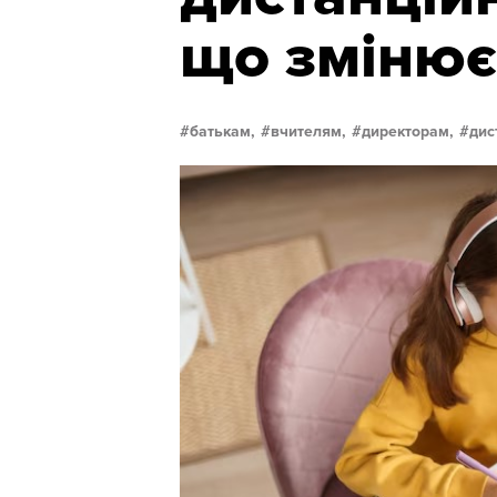
що змінює
батькам,
вчителям,
директорам,
дис