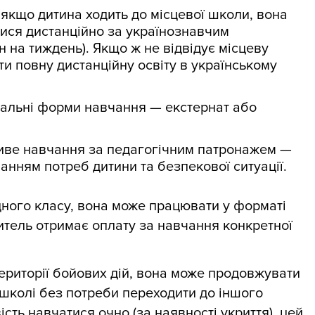
 якщо дитина ходить до місцевої школи, вона
ися дистанційно за українознавчим
 на тиждень). Якщо ж не відвідує місцеву
и повну дистанційну освіту в українському
дуальні форми навчання — екстернат або
ливе навчання за педагогічним патронажем —
ванням потреб дитини та безпекової ситуації.
дного класу, вона може працювати у форматі
итель отримає оплату за навчання конкретної
ериторії бойових дій, вона може продовжувати
 школі без потреби переходити до іншого
сть навчатися очно (за наявності укриття), цей