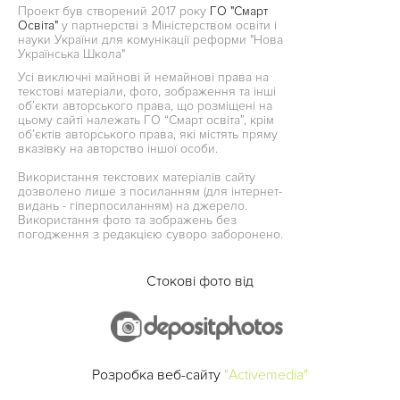
Проект був створений 2017 року
ГО "Смарт
Освіта"
у партнерстві з Міністерством освіти і
науки України для комунікації реформи "Нова
Українська Школа"
Усі виключні майнові й немайнові права на
текстові матеріали, фото, зображення та інші
об’єкти авторського права, що розміщені на
цьому сайті належать ГО “Смарт освіта”, крім
об’єктів авторського права, які містять пряму
вказівку на авторство іншої особи.
Використання текстових матеріалів сайту
дозволено лише з посиланням (для інтернет-
видань - гіперпосиланням) на джерело.
Використання фото та зображень без
погодження з редакцією суворо заборонено.
Стокові фото від
Розробка веб-сайту
"Activemedia"