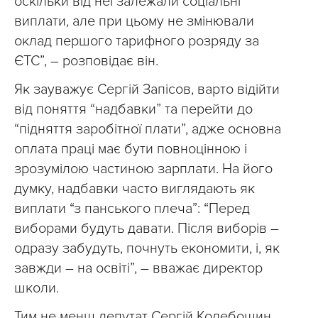
оскільки від неї залежали соціальні
виплати, але при цьому не змінювали
оклад першого тарифного розряду за
ЄТС”, – розповідає він.
Як зауважує Сергій Запісов, варто відійти
від поняття “надбавки” та перейти до
“підняття заробітної плати”, адже основна
оплата праці має бути повноцінною і
зрозумілою частиною зарплати. На його
думку, надбавки часто виглядають як
виплати “з панського плеча”: “Перед
виборами будуть давати. Після виборів –
одразу забудуть, почнуть економити, і, як
завжди – на освіті”, – вважає директор
школи.
Тим не менш депутат Сергій Колебошин