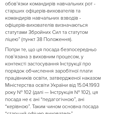
обов’язки командирів навчальних рот -
старших офіцерів-вихователів та
командирів навчальних взводів -
офіцерів-вихователів визначаються
статутами Збройних Сил та статутом
ліцею” (пункт 38 Положення).
Попри те, що ця посада безпосередньо
пов’язана з виховним процесом, у
контексті застосування Інструкції про
порядок обчислення заробітної плати
працівників освіти, затвердженої наказом
Міністерства освіти України від 15.04.1993
року № 102 (далі — Інструкція № 102), ця
посада не є ані “педагогічною”, ані
“керівною”. Таким чином основна посада
“старший офіцер-вихователь”