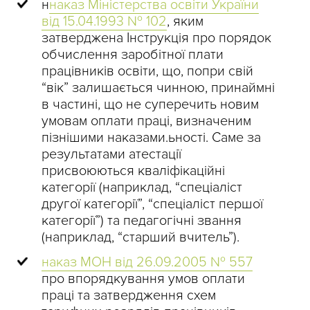
н
наказ Міністерства освіти України
від 15.04.1993 № 102
, яким
затверджена Інструкція про порядок
обчислення заробітної плати
працівників освіти, що, попри свій
“вік” залишається чинною, принаймні
в частині, що не суперечить новим
умовам оплати праці, визначеним
пізнішими наказами.ьності. Саме за
результатами атестації
присвоюються кваліфікаційні
категорії (наприклад, “спеціаліст
другої категорії”, “спеціаліст першої
категорії”) та педагогічні звання
(наприклад, “старший вчитель”).
наказ МОН від 26.09.2005 № 557
про впорядкування умов оплати
праці та затвердження схем