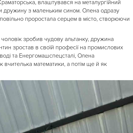
 Краматорська, влаштувався на металургійний
ди дружину з маленьким сином. Олена одразу
 повільно проростала серцем в місто, створюючи
 чоловік зробив чудову альтанку, дружина
нтин зростав в своїй професії на промислових
воді та Енергомашспецсталі, Олена
к вчителька математики, а потім ще й як