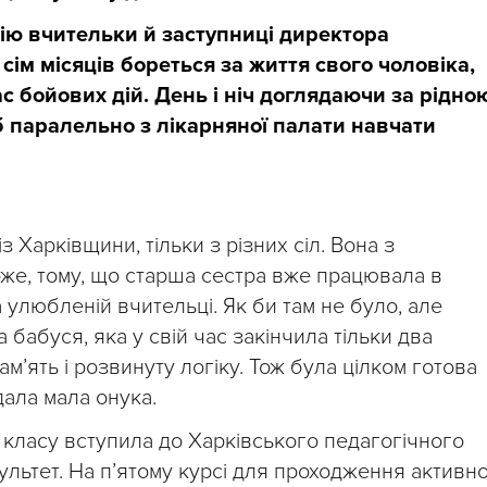
рію вчительки й заступниці директора
ім місяців бореться за життя свого чоловіка,
 бойових дій. День і ніч доглядаючи за рідно
 паралельно з лікарняної палати навчати
 Харківщини, тільки з різних сіл. Вона з
оже, тому, що старша сестра вже працювала в
 улюбленій вчительці. Як би там не було, але
бабуся, яка у свій час закінчила тільки два
м’ять і розвинуту логіку. Тож була цілком готова
дала мала онука.
 класу вступила до Харківського педагогічного
ультет. На п’ятому курсі для проходження активно