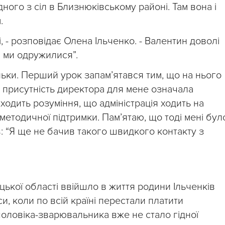
ого з сіл в Близнюківському районі. Там вона і
.
, - розповідає Олена Ільченко. - Валентин доволі
і ми одружилися”.
ельки. Перший урок запам’ятався тим, що на нього
 присутність директора для мене означала
иходить розуміння, що адміністрація ходить на
методичної підтримки. Пам’ятаю, що тоді мені бул
: “Я ще не бачив такого швидкого контакту з
цької області ввійшло в життя родини Ільченків
си, коли по всій країні перестали платити
 чоловіка-зварювальника вже не стало гідної