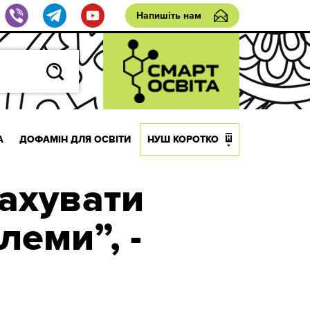
Напишіть нам
А
ДОФАМІН ДЛЯ ОСВІТИ
НУШ КОРОТКО
ахувати
леми”, -