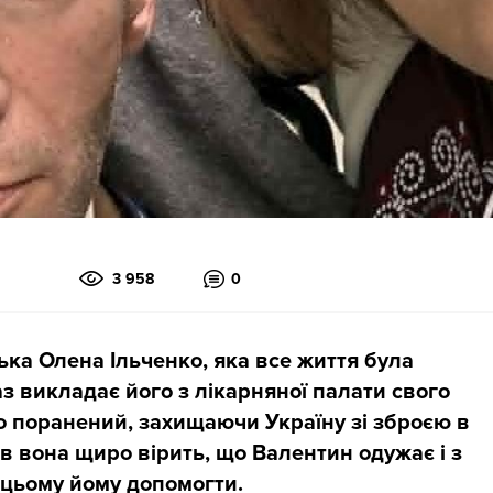
3 958
0
ка Олена Ільченко, яка все життя була
з викладає його з лікарняної палати свого
о поранений, захищаючи Україну зі зброєю в
ів вона щиро вірить, що Валентин одужає і з
в цьому йому допомогти.