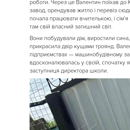
роботи. Через це Валентин поїхав до
завод, орендував житло і перевіз сю
почала працювати вчителькою, і сім’я
там свій власний затишний світ.
Вони побудували дім, виростили сина,
прикрасила двір кущами троянд. Вале
підприємствах — машинобудівному за
вдосконалювалась у своїй, спочатку я
заступниця директора школи.