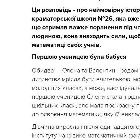
Ця розповідь - про неймовірну істо
краматорської школи №26, яка вже с
що отримав важке поранення під час
людиною, вона знаходить сили, щоб
математиці своїх учнів.
Першою ученицею була бабуся
Обидва — Олена та Валентин - родом із
дитинства мріяла бути вчителькою, м
молодших класах, а може, наслідувала
першою ученицею Олени стала її рідна 
шкільних класи, але мала прекрасну па
до освоєння математики, яку їй викла
Дівчина виросла і після одинадцятого
інституту на фізико-математичний фак