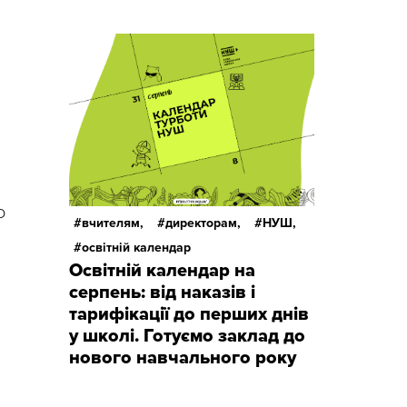
о
вчителям,
директорам,
НУШ,
освітній календар
Освітній календар на
серпень: від наказів і
тарифікації до перших днів
у школі. Готуємо заклад до
нового навчального року