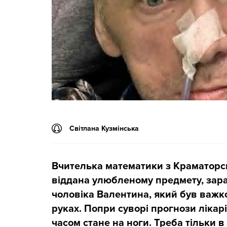
Світлана Кузмінська
Вчителька математики з Краматорсь
віддана улюбленому предмету, зара
чоловіка Валентина, який був важк
руках. Попри суворі прогнози лікар
часом стане на ноги. Треба тільки 