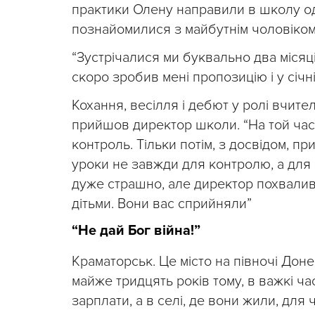
практики Олену направили в школу одн
познайомилися з майбутнім чоловіком
“Зустрічалися ми буквально два місяці
скоро зробив мені пропозицію і у січн
Кохання, весілля і дебют у ролі вчит
прийшов директор школи. “На той час
контроль. Тільки потім, з досвідом, пр
уроки не завжди для контролю, а для 
дуже страшно, але директор похвалив
дітьми. Вони вас сприйняли”
“Не дай Бог війна!”
Краматорськ. Це місто на півночі Доне
майже тридцять років тому, в важкі ча
зарплати, а в селі, де вони жили, для