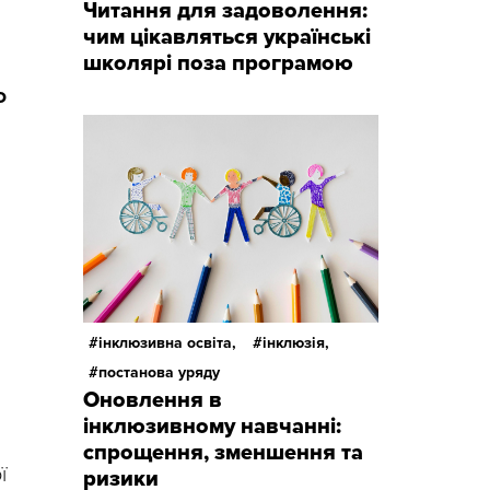
Читання для задоволення:
чим цікавляться українські
школярі поза програмою
ю
інклюзивна освіта,
інклюзія,
постанова уряду
Оновлення в
інклюзивному навчанні:
спрощення, зменшення та
ї
ризики