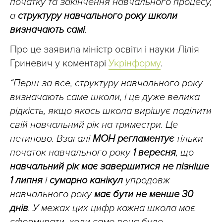
початку та закінчення навчального процесу,
а
структуру навчального року школи
визначають самі
.
Про це заявила міністр освіти і науки Лілія
Гриневич у коментарі
Укрінформу
.
“Перш за все, структуру навчального року
визначають саме школи, і це дуже велика
рідкість, якщо якась школа вирішує поділити
свій навчальний рік на триместри. Це
нетипово. Взагалі
МОН регламентує
тільки
початок навчального року
1 вересня
, що
навчальний рік має завершитися не пізніше
1 липня
і
сумарно канікул
упродовж
навчального року
має бути не менше 30
днів
. У межах цих цифр кожна школа має