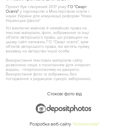
Проект був створений 2017 року
ГО "Смарт
Освіта"
у партнерстві з Міністерством освіти і
науки України для комунікації реформи "Нова
Українська Школа"
Усі виключні майнові й немайнові права на
текстові матеріали, фото, зображення та інші
об’єкти авторського права, що розміщені на
цьому сайті належать ГО “Смарт освіта”, крім
об’єктів авторського права, які містять пряму
вказівку на авторство іншої особи.
Використання текстових матеріалів сайту
дозволено лише з посиланням (для інтернет-
видань - гіперпосиланням) на джерело.
Використання фото та зображень без
погодження з редакцією суворо заборонено.
Стокові фото від
Розробка веб-сайту
"Activemedia"