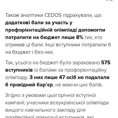
Також аналітики CEDOS підрахували, що
додаткові бали за участь у
профорієнтаційній олімпіаді допомогли
потрапити на бюджет лише 8%
тих, хто
отримав ці бали. Інші вступники потрапили б
на бюджет і без них.
Так, усього на бюджет було зараховано
575
вступників
із балами за профорієнтаційну
олімпіаду.
З них лише 47 осіб не подалали
б прохідний бар’єр
, не маючи цих балів.
Згідно з умовами цьогорічної вступної
кампанії, учасники всеукраїнської олімпіади
вищого навчального закладу для
професійної орієнтації вступників, які