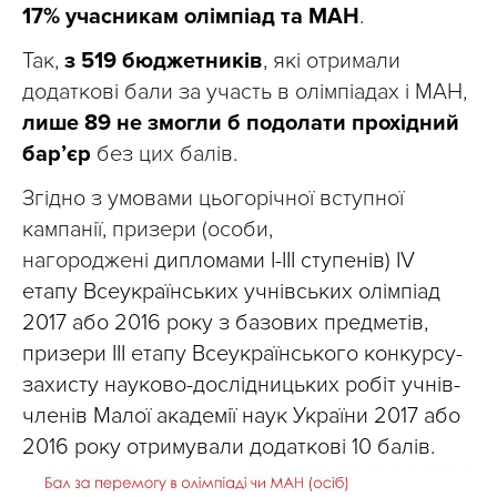
17% учасникам олімпіад та МАН
.
Так,
з 519 бюджетників
, які отримали
додаткові бали за участь в олімпіадах і МАН,
лише 89 не змогли б подолати прохідний
бар’єр
без цих балів.
Згідно з умовами цьогорічної вступної
кампанії, призери (особи,
нагороджені
дипломами І-ІІІ ступенів) IV
етапу Всеукраїнських учнівських олімпіад
2017 або 2016 року з базових предметів,
призери III етапу Всеукраїнського конкурсу-
захисту науково-дослідницьких робіт учнів-
членів Малої академії наук України 2017 або
2016 року отримували додаткові 10 балів.