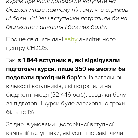
курсів при виші допомогли вступити на
бюджет лише кожному п’ятому, хто отримав
ці бали. Усі інші вступники потрапили би на
бюджетне навчання і без цих балів.
Про це свідчать дані
звіту
аналітичного
центру CEDOS.
Так,
з 1 844 вступників,
які відвідували
підготовчі курси, лише 350 не змогли би
подолати прохідний бар’єр
. Із загальної
кількості вступників, які потрапили на
бюджетні місця (32 446 осіб), завдяки балу
за підготовчі курси було зараховано трохи
більше 1%.
Згідно із умовами цьогорічної вступної
кампанії, вступники, які успішно закінчили