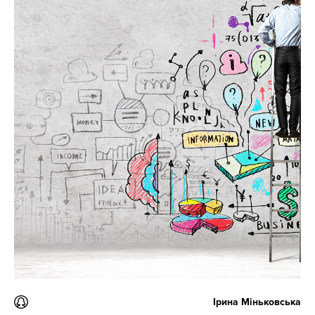
Ірина Міньковська