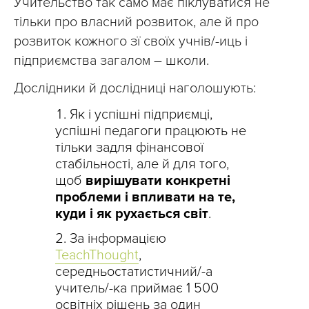
Учительство так само має піклуватися не
тільки про власний розвиток, але й про
розвиток кожного зї своїх учнів/-иць і
підприємства загалом – школи.
Дослідники й дослідниці наголошують:
Як і успішні підприємці,
успішні педагоги працюють не
тільки задля фінансової
стабільності, але й для того,
щоб
вирішувати конкретні
проблеми і впливати на те,
куди і як рухається світ
.
За інформацією
TeachThought
,
середньостатистичний/-а
учитель/-ка приймає 1 500
освітніх рішень за один