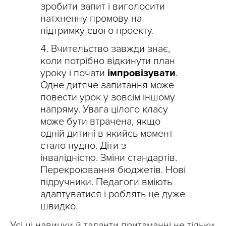
зробити запит і виголосити
натхненну промову на
підтримку свого проекту.
Вчительство завжди знає,
коли потрібно відкинути план
уроку і почати
імпровізувати
.
Одне дитяче запитання може
повести урок у зовсім іншому
напряму. Увага цілого класу
може бути втрачена, якщо
одній дитині в якийсь момент
стало нудно. Діти з
інвалідністю. Зміни стандартів.
Перекроювання бюджетів. Нові
підручники. Педагоги вміють
адаптуватися і роблять це дуже
швидко.
Усі ці навички й таланти притаманні не тільки