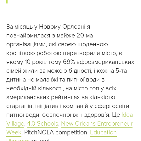
За місяць у Новому Орлеані я
познайомилася з майже 20-ма
організаціями, які своєю щоденною
кропіткою роботою перетворили місто, в
якому 10 років тому 69% афроамериканських
сімей жили за межею бідності, і кожна 5-та
дитина не мала їжі та питної води в
необхідній кількості, на місто-топ у всіх
американських рейтингах за кількістю
стартапів, ініціатив і компаній у сфері освіти,
питної води, безпечної їжі і здоров’я. Це
Idea
Village
,
4.0 Schools
,
New Orleans Entrepreneur
Week
, PitchNOLA competition,
Education