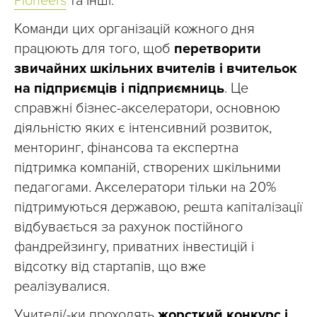
Pioneers
та інші.
Команди цих організацій кожного дня
працюють для того, щоб
перетворити
звичайних шкільних вчителів і вчительок
на підприємців і підприємниць
. Це
справжні бізнес-акселератори, основною
діяльністю яких є інтенсивний розвиток,
менторинг, фінансова та експертна
підтримка компаній, створених шкільними
педагогами. Акселератори тільки на 20%
підтримуються державою, решта капіталізації
відбувається за рахунок постійного
фандрейзингу, приватних інвестицій і
відсотку від стартапів, що вже
реалізувалися.
Учителі/-ки проходять
жорсткий конкурс і