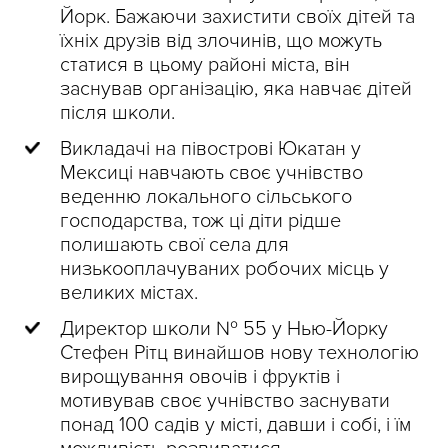
Йорк. Бажаючи захистити своїх дітей та
їхніх друзів від злочинів, що можуть
статися в цьому районі міста, він
заснував організацію, яка навчає дітей
після школи.
Викладачі на півострові Юкатан у
Мексиці навчають своє учнівство
веденню локального сільського
господарства, тож ці діти рідше
полишають свої села для
низькооплачуваних робочих місць у
великих містах.
Директор школи № 55 у Нью-Йорку
Стефен Рітц винайшов нову технологію
вирощування овочів і фруктів і
мотивував своє учнівство заснувати
понад 100 садів у місті, давши і собі, і їм