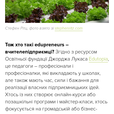
Стефен Рітц, фото взято зі
stephenritz.com
Тож хто такі edupreneurs –
вчителепідприємці?
Згідно з ресурсом
Освітньої фундації Джорджа Лукаса
Edutopia
,
це педагоги – професіонали і
професіоналки, які викладають у школах,
але також мають час, сили і бажання для
реалізації власних підприємницьких ідей.
Хтось із них створює онлайн-курси або
позашкільні програми і майстер-класи, хтось
фокусується на громадській або бізнес-