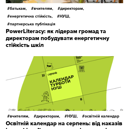
батькам,
вчителям,
директорам,
енергетична стійкість,
НУШ,
партнерська публікація
PowerLiteracy: як лідерам громад та
директорам побудувати енергетичну
стійкість шкіл
вчителям,
директорам,
НУШ,
освітній календар
Освітній календар на серпень: від наказів