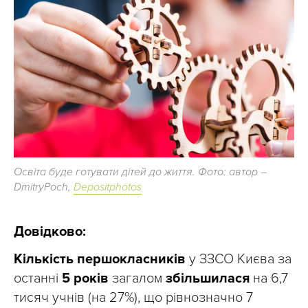
Освіта буде готувати дітей до життя. Фото: автор –
DmitryPoch,
Depositphotos
Довідково:
Кількість першокласників
у ЗЗСО Києва за
останні
5 років
загалом
збільшилася
на 6,7
тисяч учнів (на 27%), що рівнозначно 7