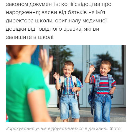
законом документів: копії свідоцтва про
народження; заяви від батьків на ім’я
директора школи; оригіналу медичної
довідки відповідного зразка, які ви
залишите в школі.
Зарахування учнів відбуватиметься в дві хвилі. Фото: