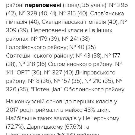
районі
переповнені
(понад 35 учнів): № 295
(42), № 329 (40, 41), № 315 (40), Слов’янська
гімназія (40), Скандинавська гімназія (40), №
309 (39). Переповнені класи є і в інших
районах: № 179 (39), № 241 (38)
Голосіївського району; № 40 (35)
Святошинського району; № 43 (38), № 177
(38), № 318 (36) Солом’янського району; №
141 “ОРТ” (36), № 327 (40) Дніпровського
району; № 8 (36), № 157 (35), № 210 (35), №
326 (35), “Потенціал” Оболонського району.
На конкурсній основі до перших класів у
2017 році приймали в майже 48% шкіл.
Найбільше таких закладів у Печерському
(72,7%), Дарницькому (67,6%) та