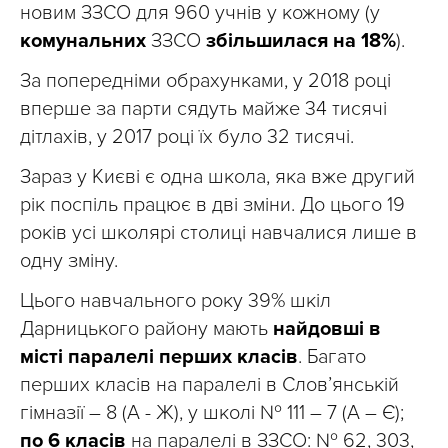
новим ЗЗСО для 960 учнів у кожному (у
комунальних
ЗЗСО
збільшилася на 18%
).
За попередніми обрахунками, у 2018 році
вперше за парти сядуть майже 34 тисячі
дітлахів, у 2017 році їх було 32 тисячі.
Зараз у Києві є одна школа, яка вже другий
рік поспіль працює в дві зміни. До цього 19
років усі школярі столиці навчалися лише в
одну зміну.
Цього навчального року 39% шкіл
Дарницького району мають
найдовші в
місті паралелі перших класів
. Багато
перших класів на паралелі в Слов’янській
гімназії – 8 (А - Ж), у школі № 111 – 7 (А – Є);
по 6 класів
на паралелі в ЗЗСО: № 62, 303,