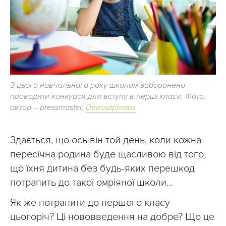
З цього навчального року школам заборонено
проводити конкурси для вступу в перші класи. Фото:
автор – pressmaster,
Depositphotos
Здається, що ось він той день, коли кожна
пересічна родина буде щасливою від того,
що їхня дитина без будь-яких перешкод
потрапить до такої омріяної школи…
Як же потрапити до першого класу
цьогоріч? Ці нововведення на добре? Що це