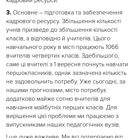
кадровий ресурси.
3.
Основне – підготовка та забезпечення
кадрового ресурсу. Збільшення кількості
учнів призведе до збільшення кількості
класів, а відповідно й учителів. Цього
навчального року в місті працюють 1066
вчителів четвертих класів.
Здебільшого,
с
аме ці вчителі з 1 вересня почнуть навчати
першокласників, однак зазначена кількість
не задовольнить потребу. Уже сьогодні, за
нашими прогнозами, місто потребує
додатково майже сотню вчителів для
навчання майбутніх перших класів. Для
вирішення цієї проблеми ми працюємо з
випускниками наших педагогічних вузів.
І ще дуже важливе. Ми всі потерпаємо від