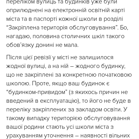
переліком вулиць та будинків уже були
оприлюднені
на електронній освітній карті
міста та в паспорті кожної школи в розділі
“Закріплена територія обслуговування”
. Бо,
нагадаю, половина столичних шкіл такого
обов’язку донині не мала.
Після цієї ревізії у місті не залишилося
жодної вулиці, а на ній – жодного будинку,
що не
закріплені
за конкретною початковою
школою. Проте, якщо ваш будинок є
“будинком-привидом” (
з якихось причин
не
введений в експлуатацію), то
його не буде в
переліку закріплених за закладом освіти
. У
такому випадку територією обслуговування
вашої родини стають усі школи міста з
урахуванням уточнення – наявності вільних