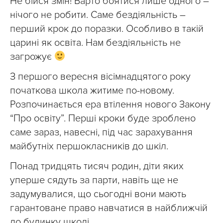
Не бійся змін! Варто боятися лише одного –
нічого не робити. Саме бездіяльність –
перший крок до поразки. Особливо в такій
царині як освіта. Нам бездіяльність не
загрожує
З першого вересня вісімнадцятого року
початкова школа житиме по-новому.
Розпочинається ера втілення нового Закону
“Про освіту”. Перші кроки буде зроблено
саме зараз, навесні, під час зарахування
майбутніх першокласників до шкіл.
Понад тридцять тисяч родин, діти яких
уперше сядуть за парти, навіть ще не
задумувалися, що сьогодні вони мають
гарантоване право навчатися в найближчій
до будинку школі.