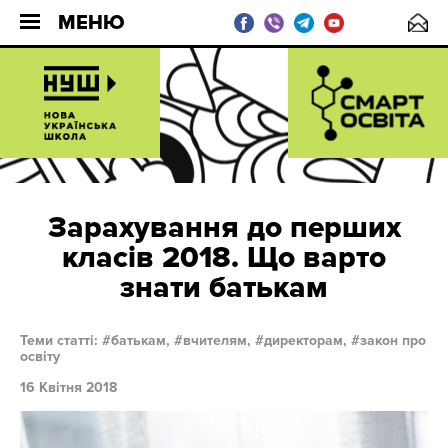
МЕНЮ
Зарахування до перших
класів 2018. Що варто
знати батькам
Теми статті:
батькам,
вчителям,
директорам,
закон про
освіту
16 Квітня 2018