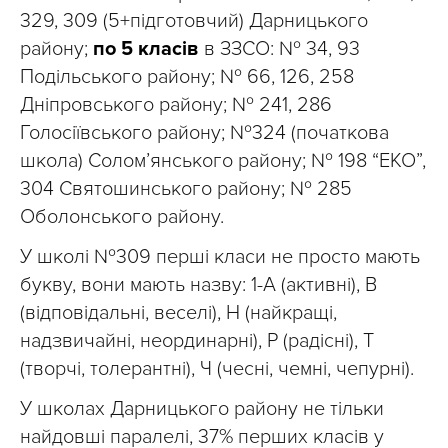
329, 309 (5+підготовчий) Дарницького
району;
по 5 класів
в ЗЗСО: № 34, 93
Подільського району; № 66, 126, 258
Дніпровського району; № 241, 286
Голосіївського району; №324 (початкова
школа) Солом’янського району; № 198 “ЕКО”,
304 Святошинського району; № 285
Оболонського району.
У школі №309 перші класи не просто мають
букву, вони мають назву: 1-А (активні), В
(відповідальні, веселі), Н (найкращі,
надзвичайні, неординарні), Р (радісні), Т
(творчі, толерантні), Ч (чесні, чемні, чепурні).
У школах Дарницького району не тільки
найдовші паралелі, 37% перших класів у