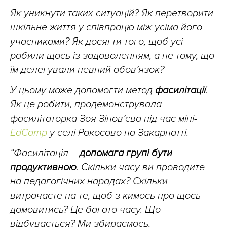
Як уникнути таких ситуацій? Як перетворити
шкільне життя у співпрацю між усіма його
учасниками? Як досягти того, щоб усі
робили щось із задоволенням, а не тому, що
їм делегували певний обов’язок?
У цьому може допомогти метод
фасилітації
.
Як це робити, продемонструвала
фасилітаторка Зоя Зінов’єва під час міні-
EdCamp
у селі Рокосово на Закарпатті.
“Фасилітація –
допомага групі бути
продуктивною
. Скільки часу ви проводите
на педагогічних нарадах? Скільки
витрачаєте на те, щоб з кимось про щось
домовитись? Це багато часу. Що
відбувається? Ми збираємось,