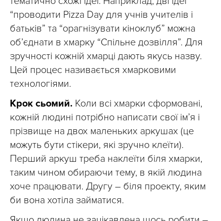
тематично схожі ідеї. Наприклад, дві ідеї
“проводити Pizza Day для учнів учителів і
батьків” та “орагнізувати кіноклуб” можна
об’єднати в хмарку “Спільне дозвілля”. Для
зручності кожній хмарці дають якусь назву.
Цей процес називається хмарковими
технологіями.
Крок сьомий.
Коли всі хмарки сформовані,
кожній людині потрібно написати свої ім’я і
прізвище на двох маленьких аркушах (це
можуть бути стікери, які зручно клеїти).
Перший аркуш треба наклеїти біля хмарки,
таким чином обираючи тему, в якій людина
хоче працювати. Другу – біля проекту, яким
би вона хотіла займатися.
Якщо людина не зацікавлена щось робити –