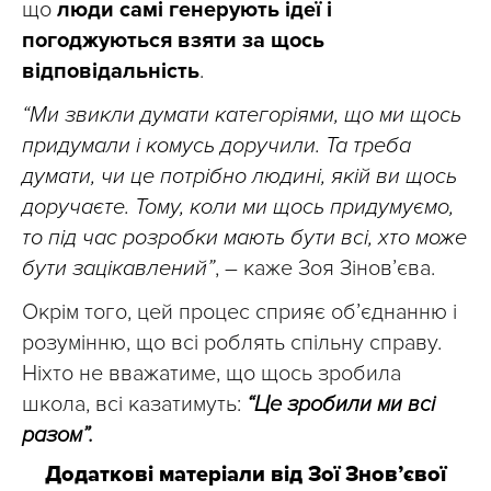
що
люди самі генерують ідеї і
погоджуються взяти за щось
відповідальність
.
“Ми звикли думати категоріями, що ми щось
придумали і комусь доручили. Та треба
думати, чи це потрібно людині, якій ви щось
доручаєте. Тому, коли ми щось придумуємо,
то під час розробки мають бути всі, хто може
бути зацікавлений”
, – каже Зоя Зінов’єва.
Окрім того, цей процес сприяє об’єднанню і
розумінню, що всі роблять спільну справу.
Ніхто не вважатиме, що щось зробила
школа, всі казатимуть:
“Це зробили ми всі
разом”.
Додаткові матеріали від Зої Знов’євої