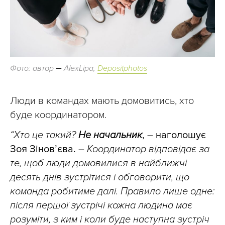
–
Фото: автор
AlexLipa,
Depositphotos
Люди в командах мають домовитись, хто
буде координатором.
“Хто це такий?
Не начальник
, – наголошує
Зоя Зінов’єва. –
Координатор відповідає за
те, щоб люди домовилися в найближчі
десять днів зустрітися і обговорити, що
команда робитиме далі. Правило лише одне:
після першої зустрічі кожна людина має
розуміти, з ким і коли буде наступна зустріч