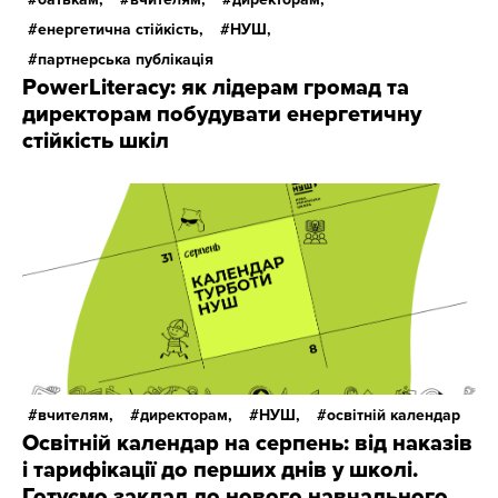
енергетична стійкість,
НУШ,
партнерська публікація
PowerLiteracy: як лідерам громад та
директорам побудувати енергетичну
стійкість шкіл
вчителям,
директорам,
НУШ,
освітній календар
Освітній календар на серпень: від наказів
і тарифікації до перших днів у школі.
Готуємо заклад до нового навчального