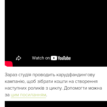
Зараз студія проводить карудфандингову
кампанію, щоб зібрати кошти на створення
наступних роликів з циклу. Допомогти можна
за
цим посиланням
.