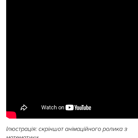
Ілюстрація: скріншот анімаційного ролика з
математики