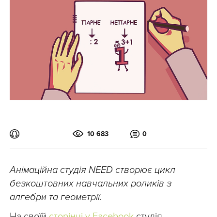
10 683
0
Анімаційна студія NEED створює цикл
безкоштовних навчальних роликів з
алгебри та геометрії.
На своїй
сторінці у Facebook
студія