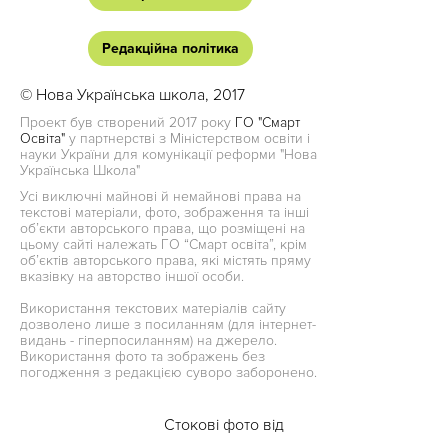
Редакційна політика
© Нова Українська школа, 2017
Проект був створений 2017 року
ГО "Смарт
Освіта"
у партнерстві з Міністерством освіти і
науки України для комунікації реформи "Нова
Українська Школа"
Усі виключні майнові й немайнові права на
текстові матеріали, фото, зображення та інші
об’єкти авторського права, що розміщені на
цьому сайті належать ГО “Смарт освіта”, крім
об’єктів авторського права, які містять пряму
вказівку на авторство іншої особи.
Використання текстових матеріалів сайту
дозволено лише з посиланням (для інтернет-
видань - гіперпосиланням) на джерело.
Використання фото та зображень без
погодження з редакцією суворо заборонено.
Стокові фото від