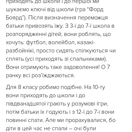
приходять до школи і до першої ми
шукаємо ключі від школи (гра “Форд
Боярд”). Після визначення переможця
батьки привозять їжу. З 3-ї до 7-ї школа в
розпорядженні дітей, вони роблять, що
хочуть: футбол, волейбол, казакі-
разбойнікі, просто сидять спілкуються чи
сплять (усі приходять зі спальниками).
Вони отримують таке задоволення! О 7
ранку всі роз’їжджаються.
Для 8 класу робимо подібне. На 10-ту
вони приходять до школи і до
півдванадцятої грають у розумові ігри,
потім батьки їх годують і з 12-ї до 7-ї вони
повинні спати. Але ми прорахувалися, бо
діти в цей час не спали – очі були