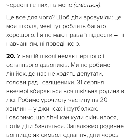
червоні і в них, і в мене
(сміється)
.
Це все для чого? Щоб діти зрозуміли: це
моя школа, мені тут роблять багато
хорошого. І я не маю права її підвести – ні
навчанням, ні поведінкою.
20.
У нашій школі немає першого і
останнього дзвоників. Ми не робимо
лінійок, до нас не ходять депутати,
голови рад і священики. 31 серпня
ввечері збирається вся шкільна родина в
лісі. Робимо урочисту частину на 20
хвилин – у джинсах і футболках.
Говоримо, що літні канікули скінчилося, і
потім діти бавляться. Запалюємо родинне
вогнище як символ єднання, діти через