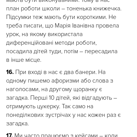
мають бути виконуваними. Тому в нас
план роботи школи – тоненька книжечка.
Підсумки теж мають бути короткими. Не
треба писати, що Марія Іванівна провела
урок, на якому використала
диференційовані методи роботи,
посадила дітей туди, потім – пересадила
в інше місце.
16.
При вході в нас є два банери. На
одному пишемо афоризми або слова з
наголосами, на другому щоранку є
загадка. Перші 10 дітей, які відгадують –
отримують цукерку. Так само на
понеділкових зустрічах у нас кожен раз є
загадка.
17.
Ми часто працюємо з кейсами – коли