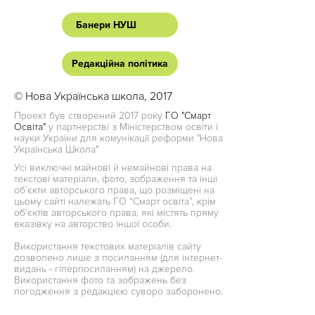
Банери НУШ
Редакційна політика
© Нова Українська школа, 2017
Проект був створений 2017 року
ГО "Смарт
Освіта"
у партнерстві з Міністерством освіти і
науки України для комунікації реформи "Нова
Українська Школа"
Усі виключні майнові й немайнові права на
текстові матеріали, фото, зображення та інші
об’єкти авторського права, що розміщені на
цьому сайті належать ГО “Смарт освіта”, крім
об’єктів авторського права, які містять пряму
вказівку на авторство іншої особи.
Використання текстових матеріалів сайту
дозволено лише з посиланням (для інтернет-
видань - гіперпосиланням) на джерело.
Використання фото та зображень без
погодження з редакцією суворо заборонено.