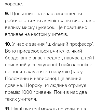
хороше.
9.
Щоп’ятниці на знак завершення
робочого тижня адміністрація виставляє
велику миску цукерок. Це позитивно
впливає на настрій учителів.
10.
У нас є звання “шкільний професор”.
Воно присвоюється вчителю, який
бездоганно знає предмет, навчає дітей і
приємний у спілкуванні. І найголовніше –
не носить каменя за пазухою (так у
Положенні й написано). Це звання
довічне. Щороку ця людина отримує
премію 1000 гривень. Поки в нас два
таких учителя.
11.
Наші вчителі можуть не ходити на