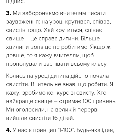
підпис.
3.
Ми забороняємо вчителям писати
зауваження: на уроці крутився, співав,
свистів тощо. Хай крутиться, співає і
свище – це справа дитини. Більше
хвилини вона це не робитиме. Якщо ж
довше, то я кажу вчителям, щоб
пропонували заспівати всьому класу.
Колись на уроці дитина дійсно почала
свистіти. Вчитель не знав, що робити. Я
кажу: зробимо конкурс зі свисту. Хто
найкраще свище – отримає 100 гривень.
Ми оголосили, на великій перерві
вийшли свистіти 16 дітей.
4.
У нас є принцип “І-100”. Будь-яка ідея,