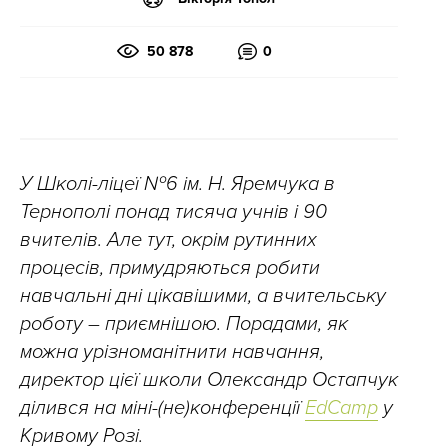
50 878
0
У Школі-ліцеї №6 ім. Н. Яремчука в
Тернополі понад тисяча учнів і 90
вчителів. Але тут, окрім рутинних
процесів, примудряються робити
навчальні дні цікавішими, а вчительську
роботу
–
приємнішою. Порадами, як
можна урізноманітнити навчання,
директор цієї школи Олександр Остапчук
ділився на міні-(не)конференції
EdCamp
у
Кривому Розі.