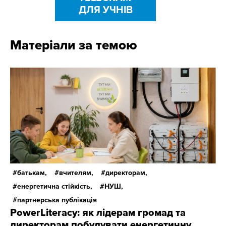
ДЛЯ УЧНІВ
Матеріали за темою
батькам,
вчителям,
директорам,
енергетична стійкість,
НУШ,
партнерська публікація
PowerLiteracy: як лідерам громад та
директорам побудувати енергетичну