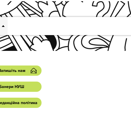
Напишіть нам
Банери НУШ
едакційна політика