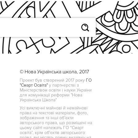
© Нова Українська школа, 2017
Проект був створений 2017 року
ГО
"Смарт Освіта"
у партнерстві з
Міністерством освіти і науки України
для комунікації реформи "Нова
Українська Школа"
Усі виключні майнові й немайнові
права на текстові матеріали, фото,
зображення та інші об’єкти
авторського права, що розміщені на
цьому сайті належать ГО “Смарт
освіта”, крім об’єктів авторського
права, які містять пряму вказівку на