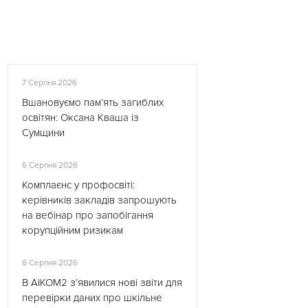
7 Серпня 2026
Вшановуємо пам’ять загиблих
освітян: Оксана Кваша із
Сумщини
6 Серпня 2026
Комплаєнс у профосвіті:
керівників закладів запрошують
на вебінар про запобігання
корупційним ризикам
6 Серпня 2026
В АІКОМ2 з’явилися нові звіти для
перевірки даних про шкільне