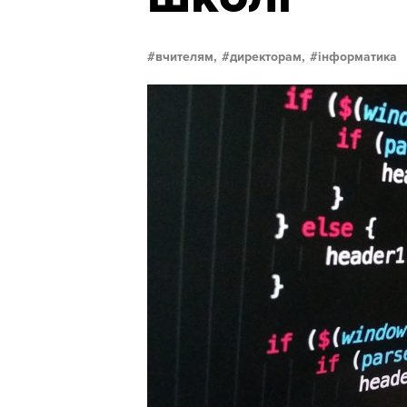
вчителям,
директорам,
інформатика