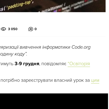
3 050
0
ляризації вивчення інформатики Code.org
одину коду”.
тимуть
3-9 грудня
, повідомляє
“Освіторія
, потрібно зареєструвати власний урок за
цим