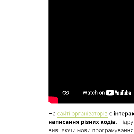
На
сайті організаторів
є
інтерак
написання різних кодів
. Підр
вивчаючи мови програмування.