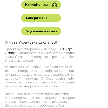
Напишіть нам
Банери НУШ
Редакційна політика
© Нова Українська школа, 2017
Проект був створений 2017 року
ГО "Смарт
Освіта"
у партнерстві з Міністерством освіти і
науки України для комунікації реформи "Нова
Українська Школа"
Усі виключні майнові й немайнові права на
текстові матеріали, фото, зображення та інші
об’єкти авторського права, що розміщені на
цьому сайті належать ГО “Смарт освіта”, крім
об’єктів авторського права, які містять пряму
вказівку на авторство іншої особи.
Використання текстових матеріалів сайту
дозволено лише з посиланням (для інтернет-
видань - гіперпосиланням) на джерело.
Використання фото та зображень без