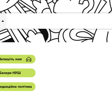
Напишіть нам
Банери НУШ
едакційна політика