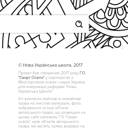
© Нова Українська школа, 2017
Проект був створений 2017 року
ГО
"Смарт Освіта"
у партнерстві з
Міністерством освіти і науки України
для комунікації реформи "Нова
Українська Школа"
Усі виключні майнові й немайнові
права на текстові матеріали, фото,
зображення та інші об’єкти
авторського права, що розміщені на
цьому сайті належать ГО “Смарт
освіта”, крім об’єктів авторського
права, які містять пряму вказівку на