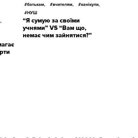
батькам,
вчителям,
канікули,
НУШ
“Я сумую за своїми
,
учнями” VS “Вам що,
немає чим зайнятися?”
магає
арти