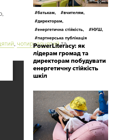
о,
батькам,
вчителям,
директорам,
енергетична стійкість,
НУШ,
партнерська публікація
цятий
,
чотирнадцятий
та
PowerLiteracy: як
лідерам громад та
директорам побудувати
енергетичну стійкість
шкіл