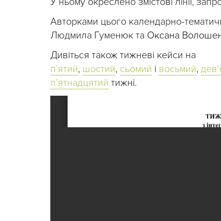
У ньому окреслено змістові лінії, запр
Авторками цього календарно-тематично
Людмила Гуменюк та
Оксана Волоше
Дивіться також тижневі кейси на
п’ятий
,
шостий
,
сьомий
і
восьмий
,
дев’
п’ятнадцятий
тижні.