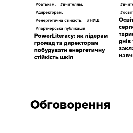
батькам,
вчителям,
вчит
директорам,
осві
Осві
енергетична стійкість,
НУШ,
серпе
партнерська публікація
тари
PowerLiteracy: як лідерам
днів
громад та директорам
закл
побудувати енергетичну
навч
стійкість шкіл
Обговорення