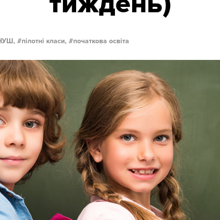
тиждень)
НУШ,
пілотні класи,
початкова освіта