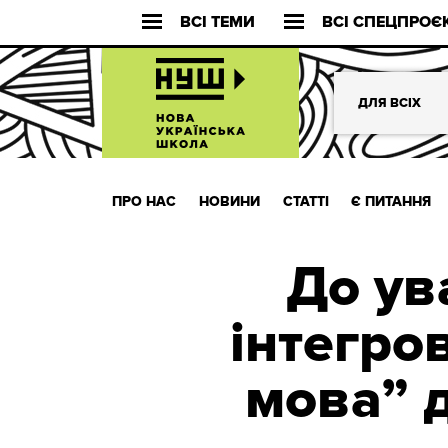
ВСІ ТЕМИ
ВСІ СПЕЦПРОЄ
ДЛЯ ВСІХ
ПРО НАС
НОВИНИ
СТАТТІ
Є ПИТАННЯ
До ув
інтегро
мова” д