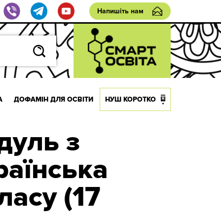
Напишіть нам
А
ДОФАМІН ДЛЯ ОСВІТИ
НУШ КОРОТКО
дуль з
раїнська
ласу (17