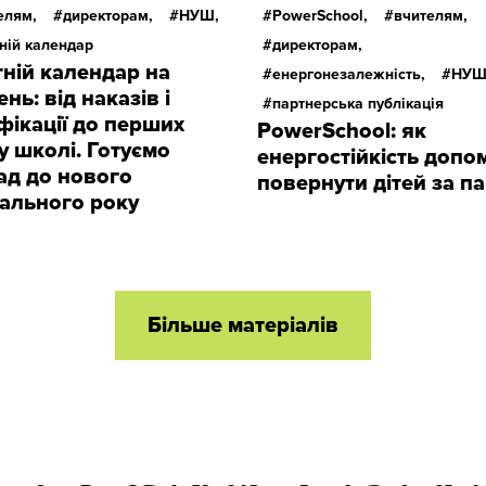
елям,
директорам,
НУШ,
PowerSchool,
вчителям,
тній календар
директорам,
тній календар на
енергонезалежність,
НУШ
нь: від наказів і
партнерська публікація
фікації до перших
PowerSchool: як
 у школі. Готуємо
енергостійкість допо
ад до нового
повернути дітей за п
ального року
Більше матеріалів