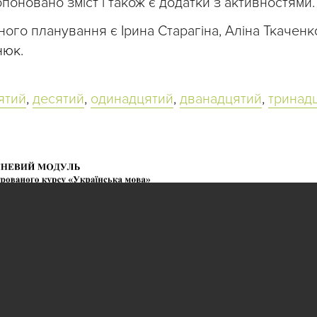
опоновано зміст і також є додатки з активностями.
го планування є Ірина Старагіна, Аліна Ткаченк
нюк
.
ятий
,
десятий
,
одинадцятий
,
дванадцятий
,
тринад