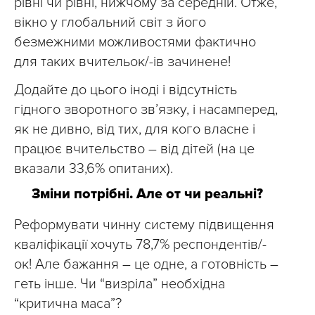
рівні чи рівні, нижчому за середній. Отже,
вікно у глобальний світ з його
безмежними можливостями фактично
для таких вчительок/-ів зачинене!
Додайте до цього іноді і відсутність
гідного зворотного зв’язку, і насамперед,
як не дивно, від тих, для кого власне і
працює вчительство – від дітей (на це
вказали 33,6% опитаних).
Зміни потрібні. Але от чи реальні?
Реформувати чинну систему підвищення
кваліфікації хочуть 78,7% респондентів/-
ок! Але бажання – це одне, а готовність –
геть інше. Чи “визріла” необхідна
“критична маса”?