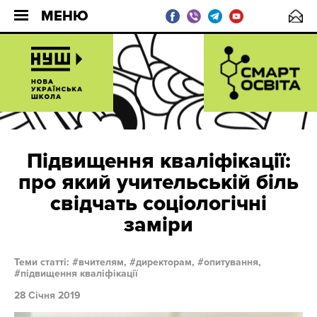
МЕНЮ
Підвищення кваліфікації:
про який учительській біль
свідчать соціологічні
заміри
Теми статті:
вчителям,
директорам,
опитування,
підвищення кваліфікації
28 Січня 2019