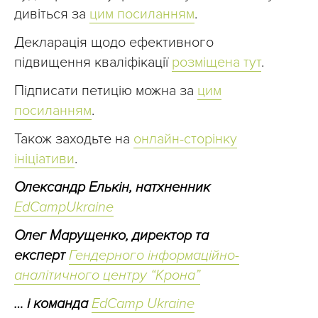
дивіться за
цим посиланням
.
Декларація щодо ефективного
підвищення кваліфікації
розміщена тут
.
Підписати петицію можна за
цим
посиланням
.
Також заходьте на
онлайн-сторінку
ініціативи
.
Олександр Елькін, натхненник
EdСampUkraine
Олег Марущенко, директор та
експерт
Гендерного інформаційно-
аналітичного центру “Крона”
… і команда
EdCamp Ukraine