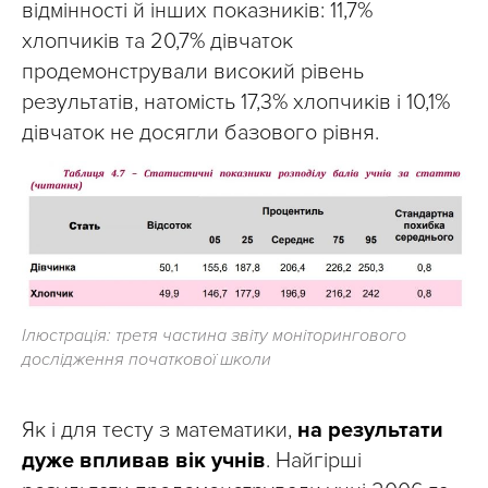
відмінності й інших показників: 11,7%
хлопчиків та 20,7% дівчаток
продемонстрували високий рівень
результатів, натомість 17,3% хлопчиків і 10,1%
дівчаток не досягли базового рівня.
Ілюстрація: третя частина звіту моніторингового
дослідження початкової школи
Як і для тесту з математики,
на результати
дуже впливав вік учнів
. Найгірші