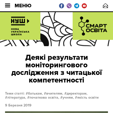
МЕНЮ
Деякі результати
моніторингового
дослідження з читацької
компетентності
Теми статті:
батькам,
вчителям,
директорам,
література,
початкова освіта,
учням,
якість освіти
9 Березня 2019