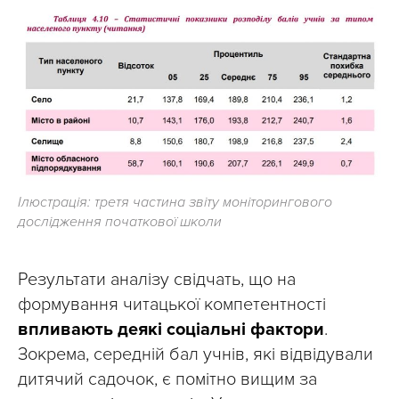
Ілюстрація: третя частина звіту моніторингового
дослідження початкової школи
Результати аналізу свідчать, що на
формування читацької компетентності
впливають деякі соціальні фактори
.
Зокрема, середній бал учнів, які відвідували
дитячий садочок, є помітно вищим за