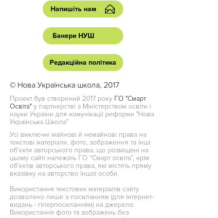
Напишіть нам
Банери НУШ
Редакційна політика
© Нова Українська школа, 2017
Проект був створений 2017 року
ГО "Смарт
Освіта"
у партнерстві з Міністерством освіти і
науки України для комунікації реформи "Нова
Українська Школа"
Усі виключні майнові й немайнові права на
текстові матеріали, фото, зображення та інші
об’єкти авторського права, що розміщені на
цьому сайті належать ГО “Смарт освіта”, крім
об’єктів авторського права, які містять пряму
вказівку на авторство іншої особи.
Використання текстових матеріалів сайту
дозволено лише з посиланням (для інтернет-
видань - гіперпосиланням) на джерело.
Використання фото та зображень без