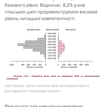
базового рівня. Водночас, 8,2% учнів
сільських шкіл продемонстрували високий
рівень читацької компетентності.
Ілюстрація: третя частина звіту моніторингового
дослідження початкової школи
Результати для навчально-виховних