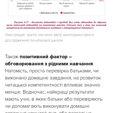
Ілюстрація: третя частина звіту моніторингового
дослідження початкової школи
Також
позитивний фактор –
обговорювання з рідними навчання
.
Натомість, проста перевірка батьками, чи
виконано домашнє завдання, на розвиток
читацької компетентності впливає значно
менше. Водночас, найкращі результати
мають учні, в яких батьки або перевіряють
чи допомагають виконувати домашні